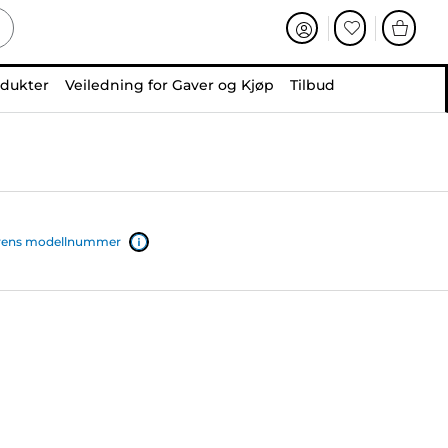
odukter
Veiledning for Gaver og Kjøp
Tilbud
iverens modellnummer