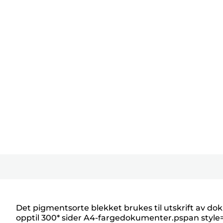
Det pigmentsorte blekket brukes til utskrift av dok
opptil 300* sider A4-fargedokumenter.
p
span style