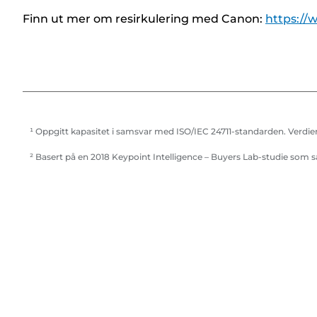
i
Finn ut mer om resirkulering med Canon:
https://
v
e
r
¹ Oppgitt kapasitet i samsvar med ISO/IEC 24711-standarden. Verdie
² Basert på en 2018 Keypoint Intelligence – Buyers Lab-studie som 