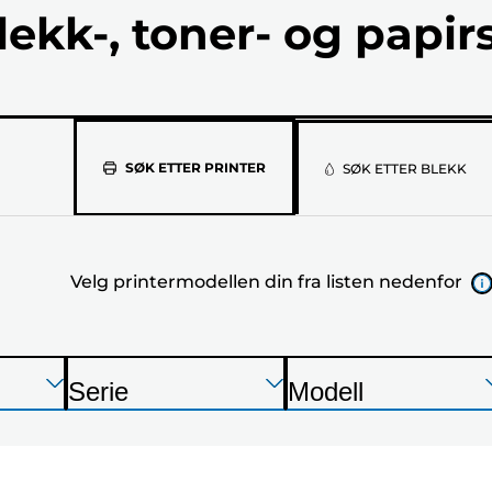
lekk-, toner- og papir
Velg
SØK ETTER PRINTER
SØK ETTER BLEKK
printermod
din
Velg printermodellen din fra listen nedenfor
fra
listen
nedenfor
Trykk
Trykk
Trykk
Serie
Modell
Enter
Enter
Enter
S
S
for
for
for
k
k
å
å
å
r
r
utvide
utvide
utvide