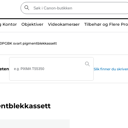
g Kontor
Objektiver
Videokameraer
Tilbehør og Flere Pr
0PGBK svart pigmentblekkassett
teten
Slik finner du skr
ntblekkassett