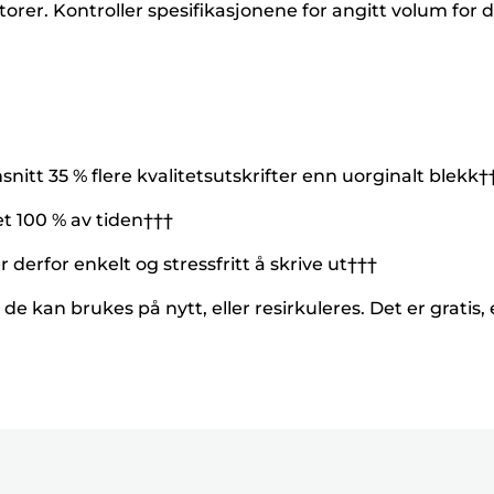
orer. Kontroller spesifikasjonene for angitt volum for d
itt 35 % flere kvalitetsutskrifter enn uorginalt blekk†
et 100 % av tiden†††
 derfor enkelt og stressfritt å skrive ut†††
 de kan brukes på nytt, eller resirkuleres. Det er gratis,