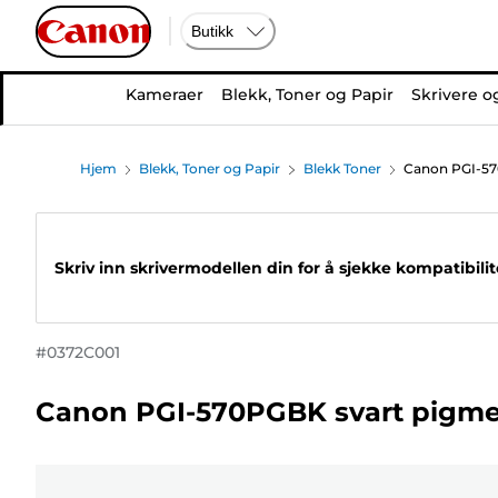
Butikk
Kameraer
Blekk, Toner og Papir
Skrivere o
Hjem
Blekk, Toner og Papir
Blekk Toner
Canon PGI-57
Skriv inn skrivermodellen din for å sjekke kompatibili
#
0372C001
Canon PGI-570PGBK svart pigme