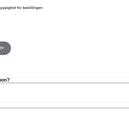
ppighet for bestillingen
RV
anon?