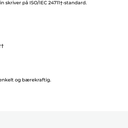
in skriver på ISO/IEC 24711†-standard.
††
 enkelt og bærekraftig.