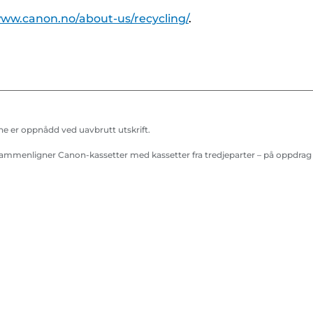
i
i
www.canon.no/about-us/recycling/
.
v
v
e
e
r
r
ne er oppnådd ved uavbrutt utskrift.
sammenligner Canon-kassetter med kassetter fra tredjeparter – på oppdrag 