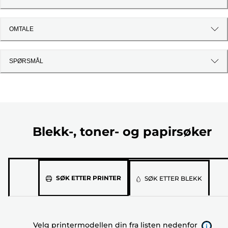
OMTALE
SPØRSMÅL
Blekk-, toner- og papirsøker
Velg
SØK ETTER PRINTER
SØK ETTER BLEKK
printermodellen
din
fra
Velg printermodellen din fra listen nedenfor
listen