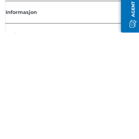
Informasjon
Butikk
Registrer deg for Canon-nyheter
Motta jevnlige e-postoppdateringer om nye produkter, nyttige tips og
tilbud
REGISTRER DEG
Salgsvilkår
Retningslinjer for personvern
Om informasjonskapsler
Innstillinger for informasjonskapsler