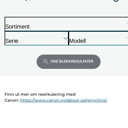
nedenfor
Sortiment
S
Trykk
Trykk
Trykk
k
Serie
Modell
Enter
Enter
Enter
r
S
S
for
for
for
i
k
k
å
å
å
v
r
r
VISE BLEKKRESULTATER
utvide
utvide
utvide
e
i
i
r
v
v
e
e
r
r
Finn ut mer om resirkulering med
Canon:
https://www.canon.no/about-us/recycling/
.