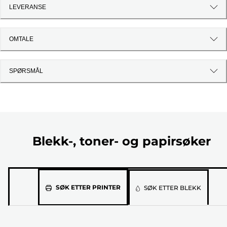
LEVERANSE
OMTALE
SPØRSMÅL
Blekk-, toner- og papirsøker
Velg
SØK ETTER PRINTER
SØK ETTER BLEKK
printermodellen
din
fra