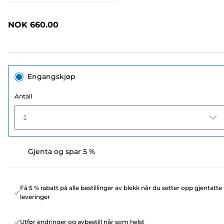
397
omtaler.
Samme
NOK 660.00
sidelenke.
Engangskjøp
Antall
1
Gjenta og spar 5 %
Få 5 % rabatt på alle bestillinger av blekk når du setter opp gjentatte
leveringer
Utfør endringer og avbestill når som helst