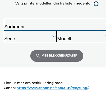
Velg printermodellen din fra listen nedenfor
listen
nedenfor
Sortiment
S
Trykk
Trykk
Trykk
k
Serie
Modell
Enter
Enter
Enter
r
S
S
for
for
for
i
k
k
å
å
å
v
r
r
VISE BLEKKRESULTATER
utvide
utvide
utvide
e
i
i
r
v
v
e
e
r
r
Finn ut mer om resirkulering med
Canon:
https://www.canon.no/about-us/recycling/
.