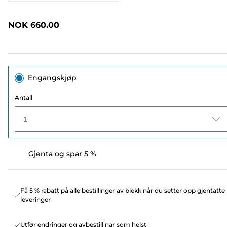
397
omtaler.
Samme
NOK 660.00
sidelenke.
Engangskjøp
Antall
1
Gjenta og spar 5 %
Få 5 % rabatt på alle bestillinger av blekk når du setter opp gjentatte
leveringer
Utfør endringer og avbestill når som helst