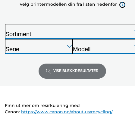
Velg printermodellen din fra listen nedenfor
listen
nedenfor
Sortiment
S
Trykk
Trykk
Trykk
k
Serie
Modell
Enter
Enter
Enter
r
S
S
for
for
for
i
k
k
å
å
å
v
r
r
VISE BLEKKRESULTATER
utvide
utvide
utvide
e
i
i
r
v
v
e
e
r
r
Finn ut mer om resirkulering med
Canon:
https://www.canon.no/about-us/recycling/
.