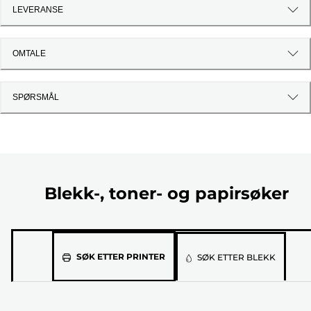
LEVERANSE
OMTALE
SPØRSMÅL
Blekk-, toner- og papirsøker
Velg
SØK ETTER PRINTER
SØK ETTER BLEKK
printermodellen
din
fra