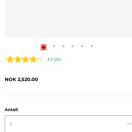
4.2
(21)
Les
21
omtaler.
Samme
NOK 2,520.00
sidelenke.
Antall
1