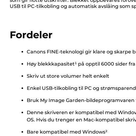
som gir flotte utskrifter. Blekket oppbevares forov
USB til PC-tilkobling og automatisk avslåing som sp
Fordeler
Canons FINE-teknologi gir klare og skarpe 
Høy blekkkapasitet¹ på opptil 6000 sider fr
Skriv ut store volumer helt enkelt
Enkel USB-tilkobling til PC og strømsparen
Bruk My Image Garden-bildeprogramvaren til
Denne skriveren er kompatibel med Windows 
OS. Hvis du trenger en Mac-kompatibel skriv
Bare kompatibel med Windows²