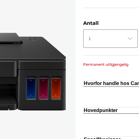
Antall
1
Permanent utilgjengelig
Hvorfor handle hos C
Hovedpunkter