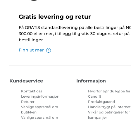
Gratis levering og retur
Få GRATIS standardlevering på alle bestillinger på 
300.00 eller mer, i tillegg til gratis 30-dagers retur på 
bestillinger
Finn ut mer
Kundeservice
Informasjon
Kontakt oss
Hvorfor bør du kjøpe fra
Leveringsinformasjon
Canon?
Returer
Produktgaranti
Vanlige spørsmål om
Handle trygt på Internet
butikken
Vilkår og betingelser for
Vanlige spørsmål om
kampanjer
Repeat & Save
Vilkår for abonnement 
blekk til skriver.