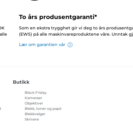
To års produsentgaranti*
NOK
Som en ekstra trygghet gir vi deg to års produsentga
alle
(EWS) på alle maskinvareproduktene våre. Unntak gj
Lær om garantien vår
Butikk
Black Friday
Kameraer
Objektiver
t
Blekk, toner og papir
Blekkvelger
Skrivere
på
Videokameraer
Tilbehør og artikler