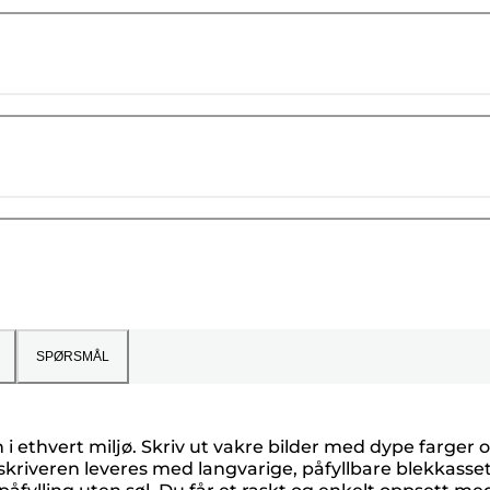
SPØRSMÅL
i ethvert miljø. Skriv ut vakre bilder med dype farger 
sskriveren leveres med langvarige, påfyllbare blekkasse