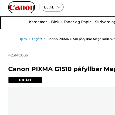
Butikk
Kameraer
Blekk, Toner og Papir
Skrivere o
Hjem
Utgått
Canon PIXMA G1510 påfyllbar MegaTank-skr
#
2314C006
Canon PIXMA G1510 påfyllbar Me
UTGÅTT