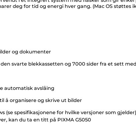
ervendt i et integrert system med flasker som gir enkel 
arer deg for tid og energi hver gang. (Mac OS støttes ik
bilder og dokumenter
a den svarte blekkassetten og 7000 sider fra et sett me
de automatisk avslåing
 å organisere og skrive ut bilder
(se spesifikasjonene for hvilke versjoner som gjelder
er, kan du ta en titt på PIXMA G5050