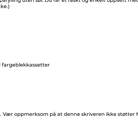
påfylling uten søl. Du får et raskt og enkelt oppsett me
ke.)
d fargeblekkassetter
). Vær oppmerksom på at denne skriveren ikke støtter