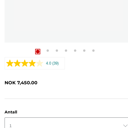
4.0
(39)
Les
39
omtaler.
Samme
NOK 7,450.00
sidelenke.
Antall
1