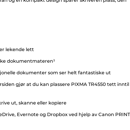
oran og en kompakt design sparer skriveren plass, den
r lekende lett
atiske dokumentmateren¹
sjonelle dokumenter som ser helt fantastiske ut
siden gjør at du kan plassere PIXMA TR4550 tett inntil
ive ut, skanne eller kopiere
OneDrive, Evernote og Dropbox ved hjelp av Canon PRINT