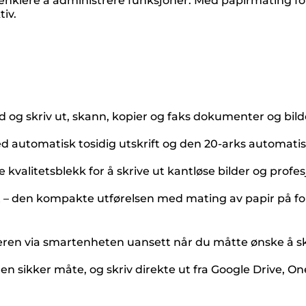
et enklere å administrere funksjoner. Med papirmating f
iv.
g skriv ut, skann, kopier og faks dokumenter og bilde
med automatisk tosidig utskrift og den 20-arks autom
valitetsblekk for å skrive ut kantløse bilder og profe
 – den kompakte utførelsen med mating av papir på for
ren via smartenheten uansett når du måtte ønske å skr
en sikker måte, og skriv direkte ut fra Google Drive, 