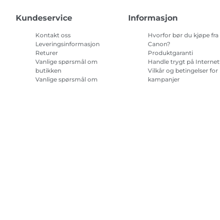
Kundeservice
Informasjon
Kontakt oss
Hvorfor bør du kjøpe fra
Leveringsinformasjon
Canon?
Returer
Produktgaranti
Vanlige spørsmål om
Handle trygt på Internet
butikken
Vilkår og betingelser for
Vanlige spørsmål om
kampanjer
Repeat & Save
Vilkår for abonnement 
blekk til skriver.
Nettstedskart
Salgsvilkår
Retningslinjer for personvern
Om informa