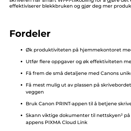
skriveren har smart Wi-Fi-tilkobling for å gjøre d
effektiviserer blekkbruken og gjør deg mer produkt
Fordeler
Øk produktiviteten på hjemmekontoret med o
Utfør flere oppgaver og øk effektiviteten 
Få frem de små detaljene med Canons unike k
Få mest mulig ut av plassen på skrivebordet
veggen
Bruk Canon PRINT-appen til å betjene skrive
Skann viktige dokumenter til nettskyen² på 
appens PIXMA Cloud Link