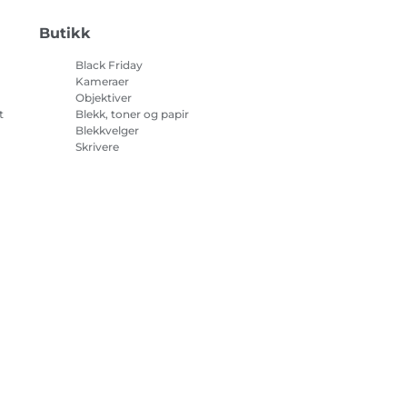
Butikk
Black Friday
Kameraer
Objektiver
t
Blekk, toner og papir
Blekkvelger
Skrivere
på
Videokameraer
Tilbehør og artikler
Bestselgere
sjonskapsler
Innstillinger for informasjonskapsler