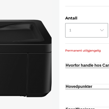
Antall
1
Permanent utilgjengelig
Hvorfor handle hos C
Hovedpunkter