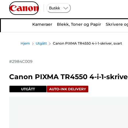
Butikk
Kameraer
Blekk, Toner og Papir
Skrivere o
Hjem
Utgått
Canon PIXMA TR4550 4-i-1-skriver, svart
#
2984C009
Canon PIXMA TR4550 4-i-1-skriver
UTGÅTT
AUTO-INK DELIVERY