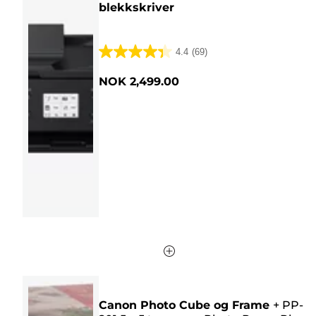
blekkskriver
4.4
(69)
4.4
av
NOK 2,499.00
5
stjerner.
69
omtaler
Canon Photo Cube og Frame
+
PP-