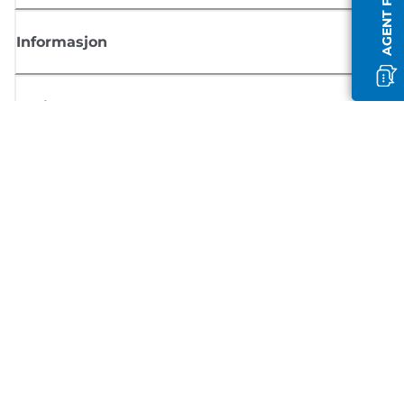
Informasjon
Butikk
Registrer deg for Canon-nyheter
Motta jevnlige e-postoppdateringer om nye produkter, nyttige tips og
tilbud
REGISTRER DEG
Salgsvilkår
Retningslinjer for personvern
Om informasjonskapsler
Innstillinger for informasjonskapsler