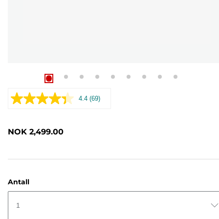
4.4
(69)
Les
69
omtaler.
Samme
NOK 2,499.00
sidelenke.
Antall
1