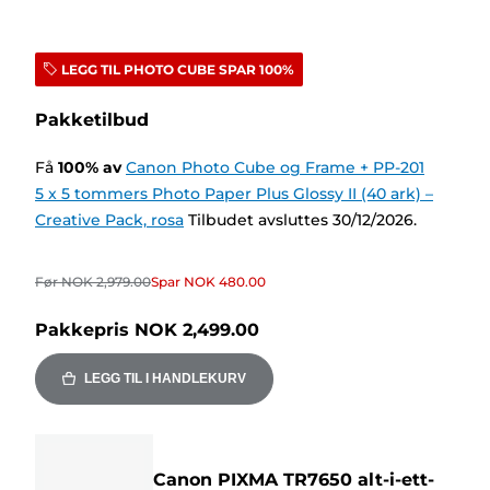
LEGG TIL PHOTO CUBE SPAR 100%
Pakketilbud
Få
100
%
av
Canon Photo Cube og Frame + PP-201
5 x 5 tommers Photo Paper Plus Glossy II (40 ark) –
Creative Pack, rosa
Tilbudet avsluttes 30/12/2026.
Før
NOK 2,979.00
Spar
NOK 480.00
Pakkepris
NOK 2,499.00
LEGG TIL I HANDLEKURV
Canon PIXMA TR7650 alt-i-ett-