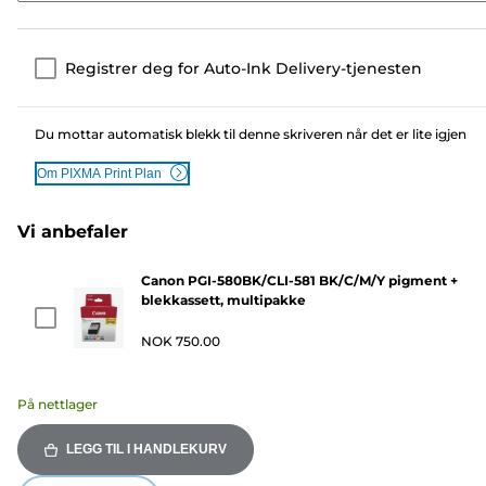
Registrer deg for Auto-Ink Delivery-tjenesten
Du mottar automatisk blekk til denne skriveren når det er lite igjen
Om PIXMA Print Plan
Vi anbefaler
Canon PGI-580BK/CLI-581 BK/C/M/Y pigment +
blekkassett, multipakke
NOK 750.00
På nettlager
LEGG TIL I HANDLEKURV
ding...