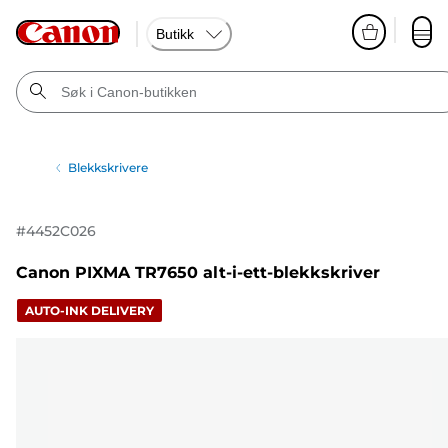
Butikk
Blekkskrivere
#
4452C026
Canon PIXMA TR7650 alt-i-ett-blekkskriver
AUTO-INK DELIVERY