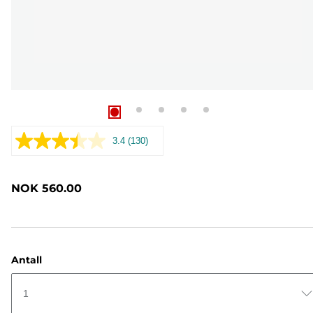
3.4
(130)
Les
130
omtaler.
Samme
NOK 560.00
sidelenke.
Antall
1