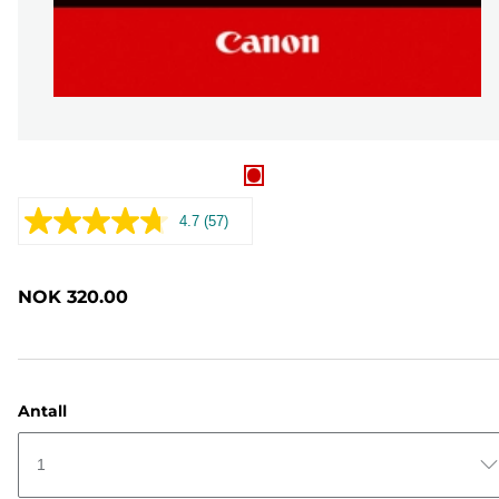
4.7
(57)
Les
57
omtaler.
Samme
NOK 320.00
sidelenke.
Antall
1