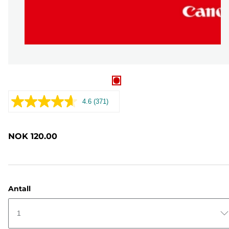
4.6
(371)
Les
371
omtaler.
Samme
NOK 120.00
sidelenke.
Antall
1