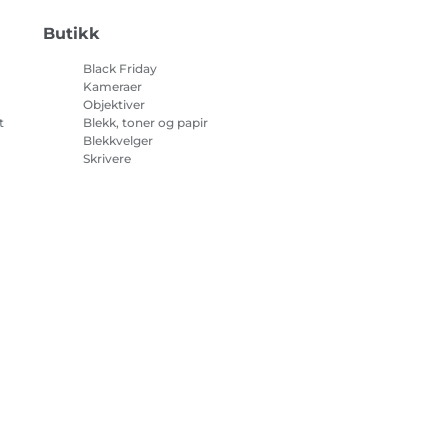
Butikk
Black Friday
Kameraer
Objektiver
t
Blekk, toner og papir
Blekkvelger
Skrivere
på
Videokameraer
Tilbehør og artikler
Bestselgere
sjonskapsler
Innstillinger for informasjonskapsler