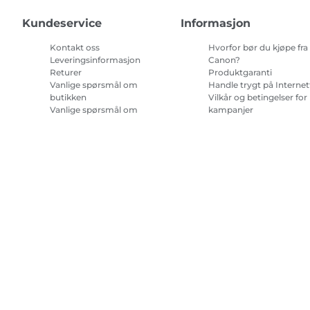
Kundeservice
Informasjon
Kontakt oss
Hvorfor bør du kjøpe fra
Leveringsinformasjon
Canon?
Returer
Produktgaranti
Vanlige spørsmål om
Handle trygt på Internet
butikken
Vilkår og betingelser for
Vanlige spørsmål om
kampanjer
Repeat & Save
Vilkår for abonnement 
blekk til skriver.
Nettstedskart
Salgsvilkår
Retningslinjer for personvern
Om informa