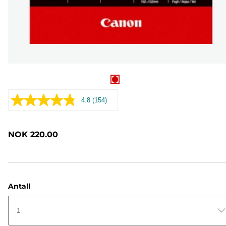
4.8
(154)
Les
154
omtaler.
Samme
NOK 220.00
sidelenke.
Antall
1