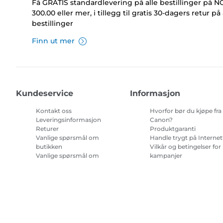
Få GRATIS standardlevering på alle bestillinger på 
300.00 eller mer, i tillegg til gratis 30-dagers retur på 
bestillinger
Finn ut mer
Kundeservice
Informasjon
Kontakt oss
Hvorfor bør du kjøpe fra
Leveringsinformasjon
Canon?
Returer
Produktgaranti
Vanlige spørsmål om
Handle trygt på Internet
butikken
Vilkår og betingelser for
Vanlige spørsmål om
kampanjer
Repeat & Save
Vilkår for abonnement 
blekk til skriver.
Nettstedskart