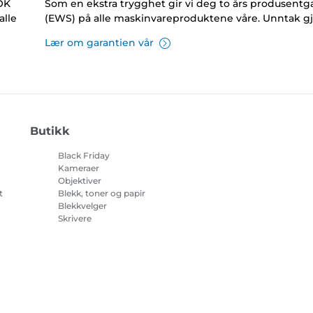
NOK
Som en ekstra trygghet gir vi deg to års produsentga
alle
(EWS) på alle maskinvareproduktene våre. Unntak gj
Lær om garantien vår
Butikk
Black Friday
Kameraer
Objektiver
t
Blekk, toner og papir
Blekkvelger
Skrivere
på
Videokameraer
Tilbehør og artikler
Bestselgere