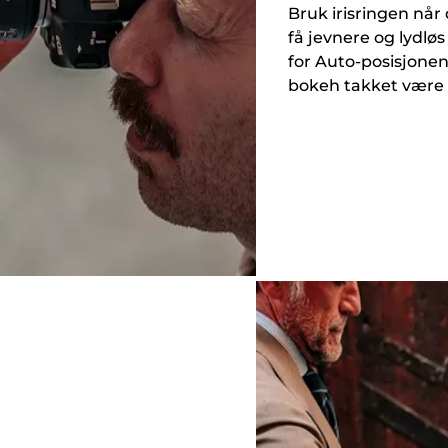
Bruk irisringen når
få jevnere og lydlø
for Auto-posisjonen 
bokeh takket være 11