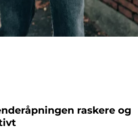
enderåpningen raskere og
tivt