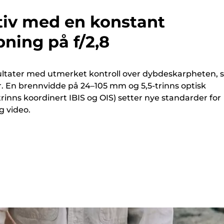
tiv med en konstant
ning på f/2,8
ultater med utmerket kontroll over dybdeskarpheten, s
r. En brennvidde på 24–105 mm og 5,5-trinns optisk
-trinns koordinert IBIS og OIS) setter nye standarder for
og video.