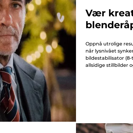
Vær krea
blenderåp
Oppnå utrolige res
når lysnivået synke
bildestabilisator (8
allsidige stillbilder 