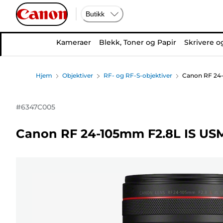
Butikk
Kameraer
Blekk, Toner og Papir
Skrivere o
Hjem
Objektiver
RF- og RF-S-objektiver
Canon RF 24-
#
6347C005
Canon RF 24-105mm F2.8L IS USM