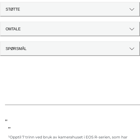
STØTTE
OMTALE
SPØRSMÅL
,,
,,
¹Opptil 7 trinn ved bruk av kamerahuset i EOS R-serien, som har