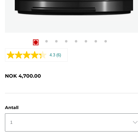
4.3
(6)
Les
6
omtaler.
Samme
NOK 4,700.00
sidelenke.
Antall
1