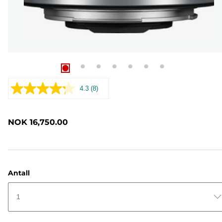
4.3
(8)
Les
8
omtaler.
Samme
NOK 16,750.00
sidelenke.
Antall
1