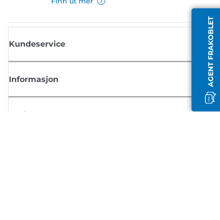
Finn ut mer
AGENT FRAKOBLET
Kundeservice
Informasjon
Butikk
Registrer deg for Canon-nyheter
Motta jevnlige e-postoppdateringer om nye produkter, nyttige tips og
tilbud
REGISTRER DEG