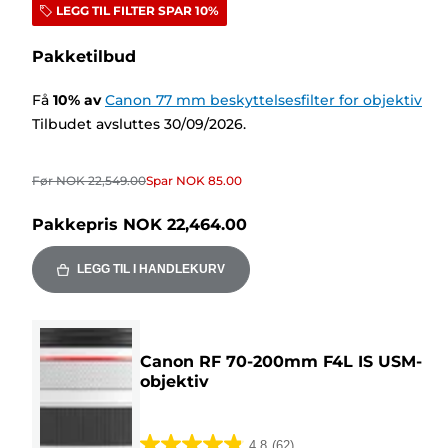
LEGG TIL FILTER SPAR 10%
Pakketilbud
Få
10
%
av
Canon 77 mm beskyttelsesfilter for objektiv
Tilbudet avsluttes 30/09/2026.
Før
NOK 22,549.00
Spar
NOK 85.00
Pakkepris
NOK 22,464.00
LEGG TIL I HANDLEKURV
Canon RF 70-200mm F4L IS USM-
objektiv
4.8
(62)