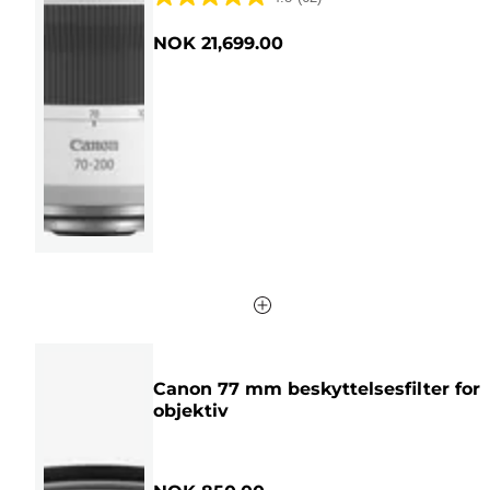
4.8
av
NOK 21,699.00
5
stjerner.
62
omtaler
Canon 77 mm beskyttelsesfilter for
objektiv