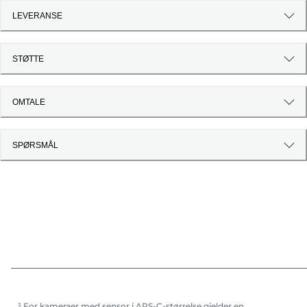
LEVERANSE
STØTTE
OMTALE
SPØRSMÅL
¹ For kameraer med sensor i APS-C-størrelse gjelder en