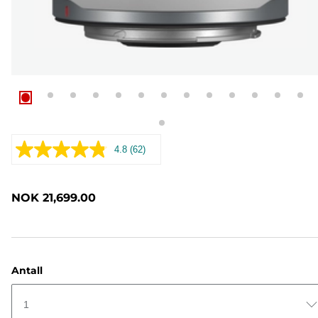
4.8
(62)
Les
62
omtaler.
Samme
NOK 21,699.00
sidelenke.
Antall
1