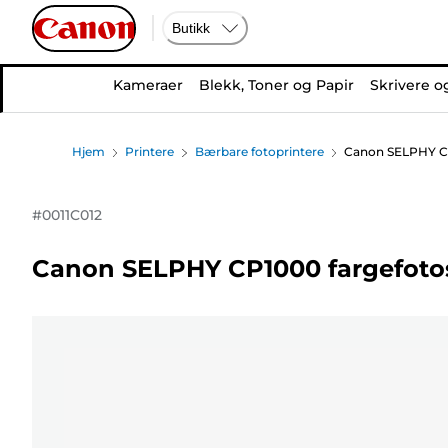
Butikk
Kameraer
Blekk, Toner og Papir
Skrivere o
Hjem
Printere
Bærbare fotoprintere
Canon SELPHY CP1
#
0011C012
Canon SELPHY CP1000 fargefotosk