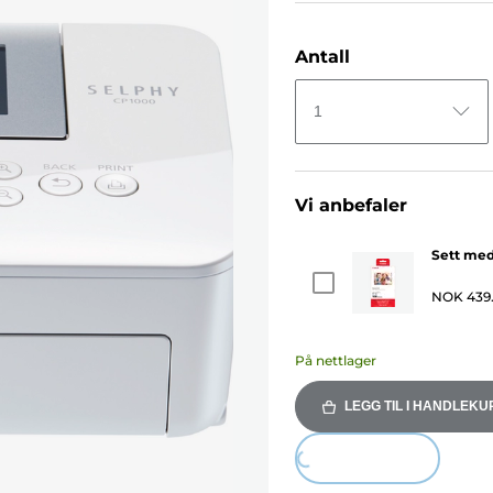
Antall
1
Vi anbefaler
Sett med
NOK 439
På nettlager
LEGG TIL I HANDLEKU
Loading...