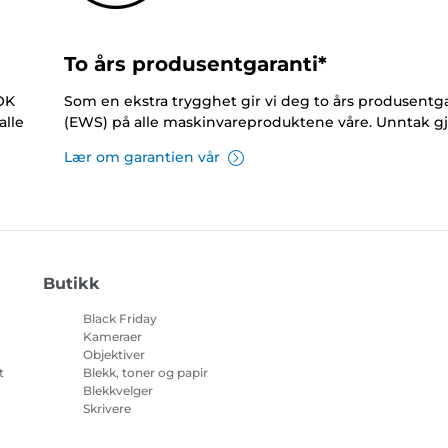
To års produsentgaranti*
NOK
Som en ekstra trygghet gir vi deg to års produsentga
alle
(EWS) på alle maskinvareproduktene våre. Unntak gj
Lær om garantien vår
Butikk
Black Friday
Kameraer
Objektiver
t
Blekk, toner og papir
Blekkvelger
Skrivere
på
Videokameraer
Tilbehør og artikler