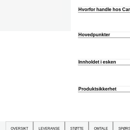
Hvorfor handle hos C
Hovedpunkter
Innholdet i esken
Produktsikkerhet
OVERSIKT
LEVERANSE
STØTTE
OMTALE
SPØR