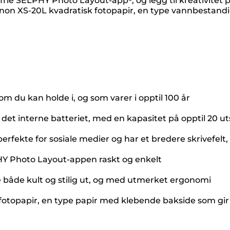
rie SELPHY Photo Layout-app¹, og legg til kreativitet p
n XS-20L kvadratisk fotopapir, en type vannbestandi
om du kan holde i, og som varer i opptil 100 år
det interne batteriet, med en kapasitet på opptil 20 uts
erfekte for sosiale medier og har et bredere skrivefelt,
ELPHY Photo Layout-appen raskt og enkelt
 se både kult og stilig ut, og med utmerket ergonomi
k fotopapir, en type papir med klebende bakside som gir 