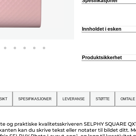
Spesifikasjoner
Innholdet i esken
Produktsikkerhet
SIKT
SPESIFIKASJONER
LEVERANSE
STØTTE
OMTALE
 og praktiske kvalitetsskriveren SELPHY SQUARE QX10, s
 kanten kan du skrive tekst eller notater til bildet di