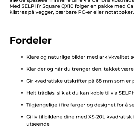
alle de spesielle minnene dine via Canons kostnadsf
Med SELPHY Square QX10 følger en pakke med Cano
klistres på vegger, bærbare PC-er eller notatbøker.
Fordeler
Klare og naturlige bilder med arkivkvalitet s
Klar der og når du trenger den, takket være 
Gir kvadratiske utskrifter på 68 mm som er p
Helt trådløs, slik at du kan koble til via S
Tilgjengelige i fire farger og designet for å
Gi liv til bildene dine med XS-20L kvadratis
utseende