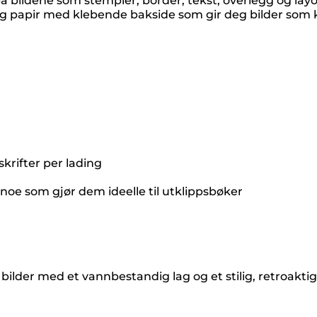
å bildene som stempler, border, tekst, overlegg og layo
g papir med klebende bakside som gir deg bilder som 
krifter per lading
 noe som gjør dem ideelle til utklippsbøker
bilder med et vannbestandig lag og et stilig, retroaktig