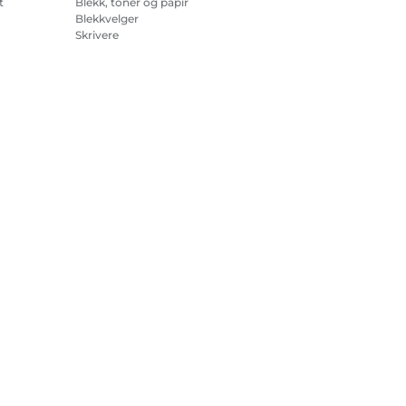
t
Blekk, toner og papir
Blekkvelger
Skrivere
på
Videokameraer
Tilbehør og artikler
Bestselgere
sjonskapsler
Innstillinger for informasjonskapsler