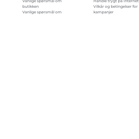
Vanlige spørsmål om
Handle trygt på Internet
butikken
Vilkår og betingelser for
Vanlige spørsmål om
kampanjer
Repeat & Save
Vilkår for abonnement 
blekk til skriver.
Nettstedskart
Salgsvilkår
Retningslinjer for personvern
Om informa
Copyright
2026.
Med enerett.