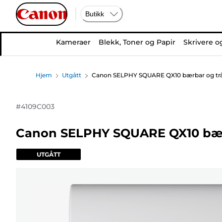
Butikk
Kameraer
Blekk, Toner og Papir
Skrivere o
Hjem
Utgått
Canon SELPHY SQUARE QX10 bærbar og trådl
#
4109C003
Canon SELPHY SQUARE QX10 bærba
UTGÅTT