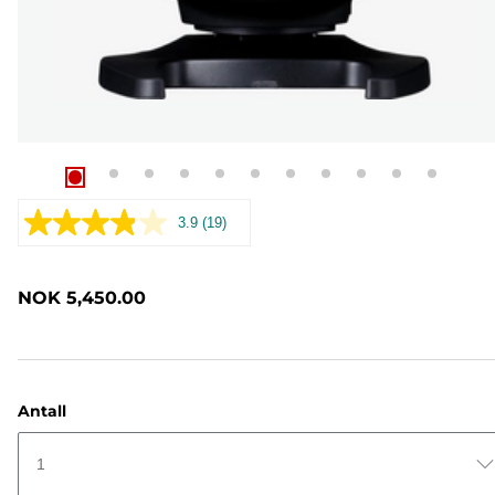
3.9
(19)
Les
19
omtaler.
Samme
NOK 5,450.00
sidelenke.
Antall
1