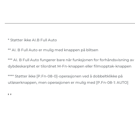
* Støtter ikke AI.B Full Auto
** AI. B Full Auto er mulig med knappen på blitsen
*** AI. B Full Auto fungerer bare når funksjonen for forhåndsvisning av
dybdeskarphet er tilordnet M-Fn-knappen eller filmopptak-knappen
**** Støtter ikke [P.Fn-08-0]-operasjonen ved å dobbeltklikke på
utløserknappen, men operasjonen er mulig med [P.Fn-08-1: AUTO]
, ,