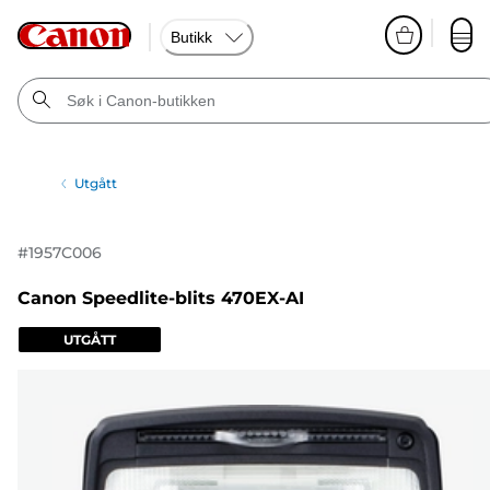
Butikk
Utgått
#
1957C006
Canon Speedlite-blits 470EX-AI
UTGÅTT