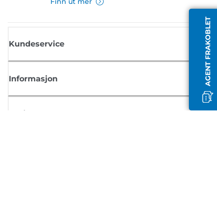
Finn ut mer
AGENT FRAKOBLET
Kundeservice
Informasjon
Butikk
Registrer deg for Canon-nyheter
Motta jevnlige e-postoppdateringer om nye produkter, nyttige tips og
tilbud
REGISTRER DEG