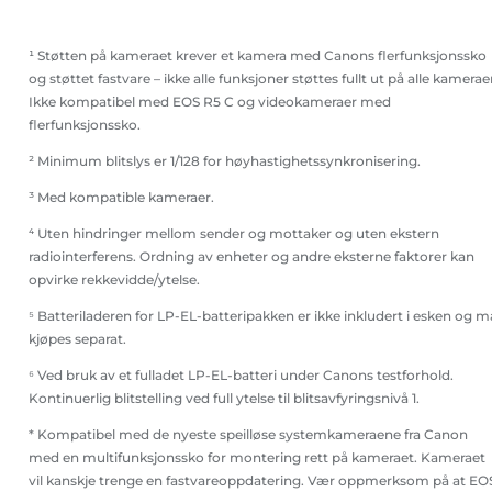
¹ Støtten på kameraet krever et kamera med Canons flerfunksjonssko
og støttet fastvare – ikke alle funksjoner støttes fullt ut på alle kamerae
Ikke kompatibel med EOS R5 C og videokameraer med
flerfunksjonssko.
² Minimum blitslys er 1/128 for høyhastighetssynkronisering.
³ Med kompatible kameraer.
⁴ Uten hindringer mellom sender og mottaker og uten ekstern
radiointerferens. Ordning av enheter og andre eksterne faktorer kan
opvirke rekkevidde/ytelse.
⁵ Batteriladeren for LP-EL-batteripakken er ikke inkludert i esken og m
kjøpes separat.
⁶ Ved bruk av et fulladet LP-EL-batteri under Canons testforhold.
Kontinuerlig blitstelling ved full ytelse til blitsavfyringsnivå 1.
* Kompatibel med de nyeste speilløse systemkameraene fra Canon
med en multifunksjonssko for montering rett på kameraet. Kameraet
vil kanskje trenge en fastvareoppdatering. Vær oppmerksom på at EO