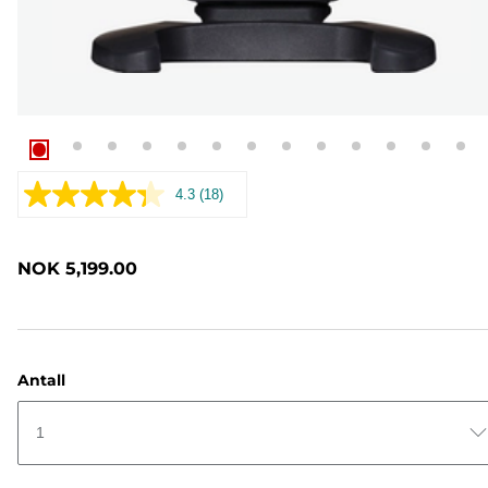
4.3
(18)
Les
18
omtaler.
Samme
NOK 5,199.00
sidelenke.
Antall
1