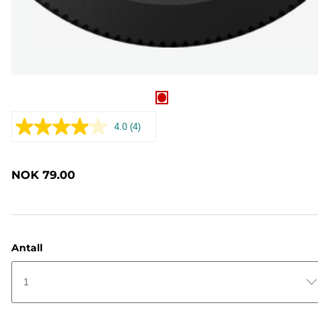
4.0
(4)
Les
4
omtaler.
Samme
NOK 79.00
sidelenke.
Antall
1