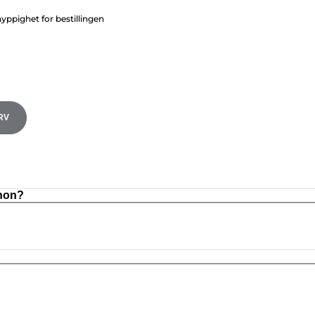
ppighet for bestillingen
RV
anon?