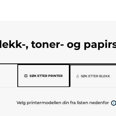
lekk-, toner- og papir
Velg
SØK ETTER PRINTER
SØK ETTER BLEKK
printermod
din
Velg printermodellen din fra listen nedenfor
fra