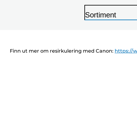
Sortiment
S
k
r
i
Finn ut mer om resirkulering med Canon:
https://
v
e
r