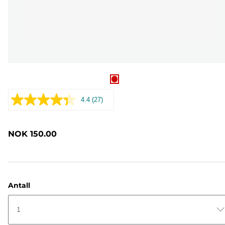
4.4
(27)
Les
27
omtaler.
Samme
NOK 150.00
sidelenke.
Antall
1