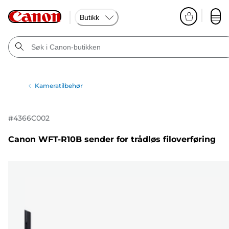
Butikk
Kameratilbehør
#
4366C002
Canon WFT-R10B sender for trådløs filoverføring