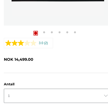
3.0
(2)
Les
2
omtaler.
Samme
NOK 14,499.00
sidelenke.
Antall
1