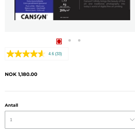
4.6
(33)
Les
33
omtaler.
Samme
NOK 1,180.00
sidelenke.
Antall
1