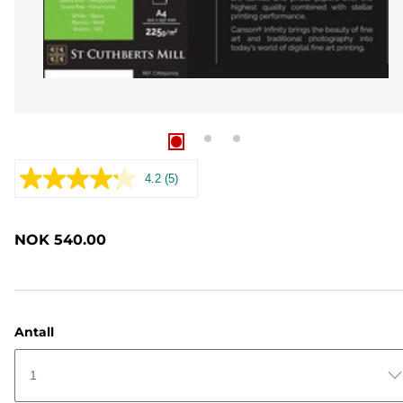
4.2
(5)
Les
5
omtaler.
Samme
NOK 540.00
sidelenke.
Antall
1