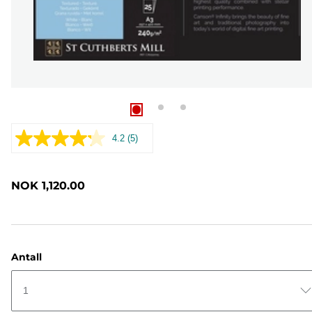
4.2
(5)
Les
5
omtaler.
Samme
NOK 1,120.00
sidelenke.
Antall
1