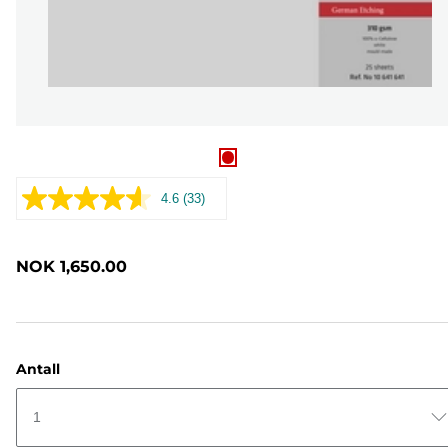
4.6
(33)
Les
33
omtaler.
Samme
NOK 1,650.00
sidelenke.
Antall
1