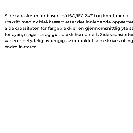
e
e
r
r
Sidekapasiteten er basert på ISO/IEC 24711 og kontinuerlig
utskrift med ny blekkassett etter det innledende oppsettet
Sidekapasiteten for fargeblekk er en gjennomsnittlig ytels
for cyan, magenta og gult blekk kombinert. Sidekapasitete
varierer betydelig avhengig av innholdet som skrives ut, o
andre faktorer.