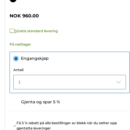
5
stjerner.
NOK 960.00
15
omtaler
Gratis standard levering
På nettlager
Engangskjøp
Antall
1
Gjenta og spar 5 %
Få 5 % rabatt på alle bestillinger av blekk når du setter opp
gjentatte leveringer