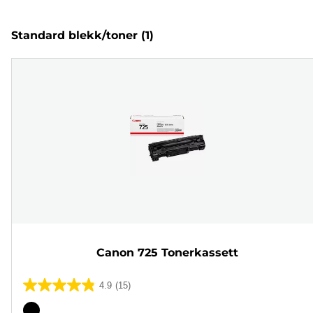
Standard blekk/toner
(1)
Canon 725 Tonerkassett
4.9
(15)
4.9
av
Fargekassett