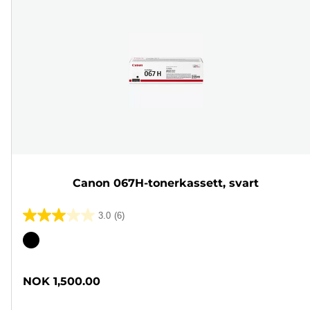
Canon 067H-tonerkassett, svart
3.0
(6)
3.0
av
Fargekassett
5
stjerner.
NOK 1,500.00
6
omtaler