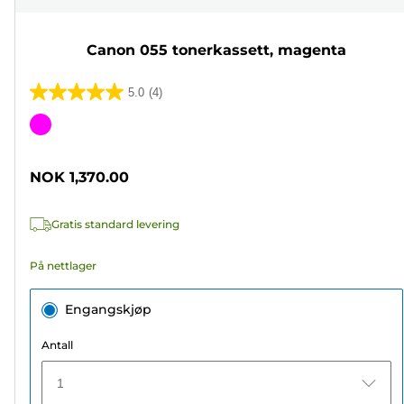
Canon 055 tonerkassett, magenta
5.0
(4)
5.0
av
Fargekassett
5
stjerner.
NOK 1,370.00
4
omtaler
Gratis standard levering
På nettlager
Engangskjøp
Antall
1