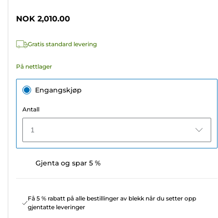
5
stjerner.
NOK 2,010.00
4
omtaler
Gratis standard levering
På nettlager
Engangskjøp
Antall
1
Gjenta og spar 5 %
Få 5 % rabatt på alle bestillinger av blekk når du setter opp
gjentatte leveringer