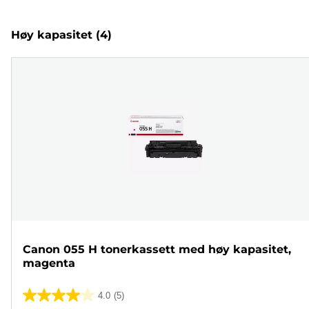
Høy kapasitet
(4)
Canon 055 H tonerkassett med høy kapasitet,
magenta
4.0
(5)
4.0