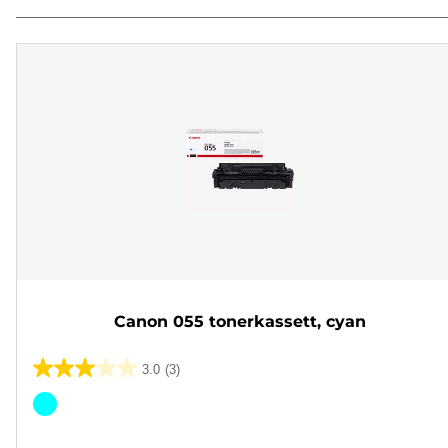
Canon 055 tonerkassett, cyan
3.0
(3)
3.0
av
Fargekassett
5