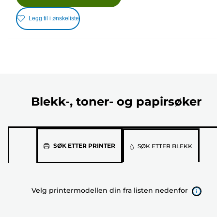
Legg til i ønskeliste
Blekk-, toner- og papirsøker
Velg
SØK ETTER PRINTER
SØK ETTER BLEKK
printermodellen
din
fra
Velg printermodellen din fra listen nedenfor
listen
nedenfor