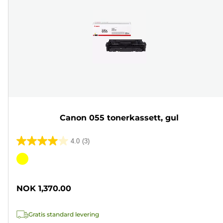
Canon 055 tonerkassett, gul
4.0
(3)
4.0
av
Fargekassett
5
stjerner.
NOK 1,370.00
3
omtaler
Gratis standard levering