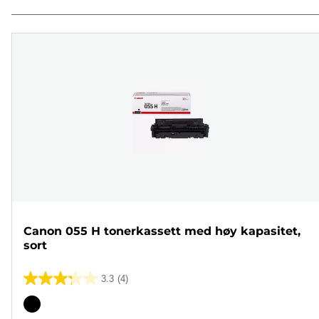
Canon 055 H tonerkassett med høy kapasitet,
sort
3.3
(4)
3.3
av
Fargekassett