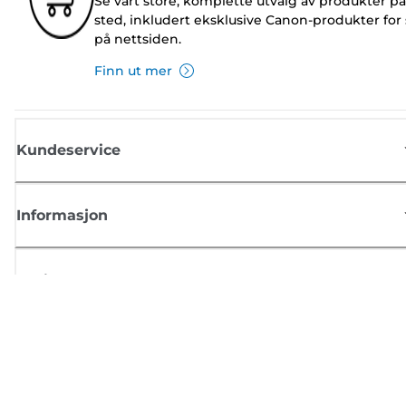
Se vårt store, komplette utvalg av produkter på
sted, inkludert eksklusive Canon-produkter for 
på nettsiden.
Finn ut mer
Kundeservice
Informasjon
Butikk
Registrer deg for Canon-nyheter
Motta jevnlige e-postoppdateringer om nye produkter, nyttige tips og
tilbud