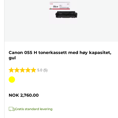
Canon 055 H tonerkassett med høy kapasitet,
gul
5.0
(5)
5.0
av
Fargekassett
5
stjerner.
NOK 2,760.00
5
omtaler
Gratis standard levering