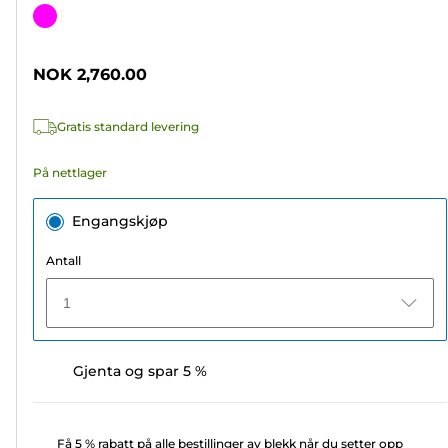
av
Fargekassett
5
stjerner.
NOK 2,760.00
5
omtaler
Gratis standard levering
På nettlager
Engangskjøp
Antall
1
Gjenta og spar 5 %
Få 5 % rabatt på alle bestillinger av blekk når du setter opp