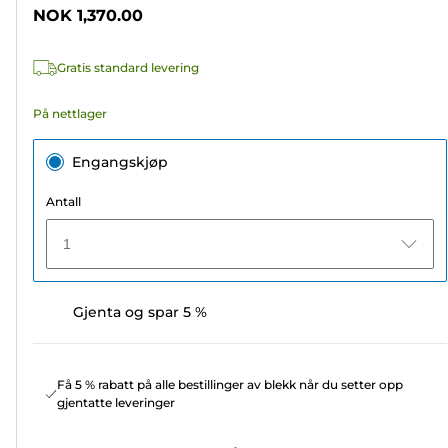
stjerner.
NOK 1,370.00
3
omtaler
Gratis standard levering
På nettlager
Engangskjøp
Antall
1
Gjenta og spar 5 %
Få 5 % rabatt på alle bestillinger av blekk når du setter opp
gjentatte leveringer