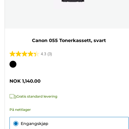
Canon 055 Tonerkassett, svart
4.3
(3)
4.3
av
Fargekassett
5
stjerner.
NOK 1,140.00
3
omtaler
Gratis standard levering
På nettlager
Engangskjøp