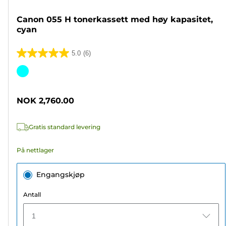
Canon 055 H tonerkassett med høy kapasitet,
cyan
5.0
(6)
5.0
av
Fargekassett
5
stjerner.
NOK 2,760.00
6
omtaler
Gratis standard levering
På nettlager
Engangskjøp
Antall
1