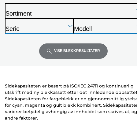
Sortiment
S
Trykk
Trykk
Trykk
k
Serie
Modell
Enter
Enter
Enter
r
S
S
for
for
for
i
k
k
å
å
å
v
r
r
VISE BLEKKRESULTATER
utvide
utvide
utvide
e
i
i
r
v
v
e
e
r
r
Sidekapasiteten er basert på ISO/IEC 24711 og kontinuerlig
utskrift med ny blekkassett etter det innledende oppsettet
Sidekapasiteten for fargeblekk er en gjennomsnittlig ytels
for cyan, magenta og gult blekk kombinert. Sidekapasitete
varierer betydelig avhengig av innholdet som skrives ut, o
andre faktorer.