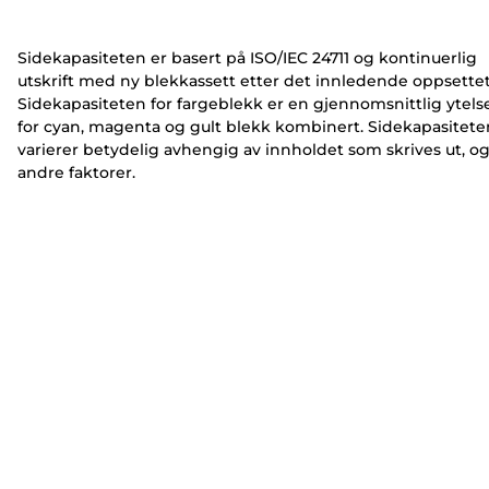
e
e
r
r
Sidekapasiteten er basert på ISO/IEC 24711 og kontinuerlig
utskrift med ny blekkassett etter det innledende oppsettet
Sidekapasiteten for fargeblekk er en gjennomsnittlig ytels
for cyan, magenta og gult blekk kombinert. Sidekapasitete
varierer betydelig avhengig av innholdet som skrives ut, o
andre faktorer.