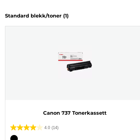
Standard blekk/toner
(1)
Canon 737 Tonerkassett
4.0
(14)
4.0
av
Fargekassett