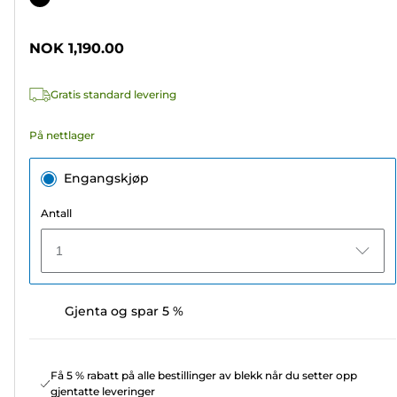
5
stjerner.
NOK 1,190.00
14
omtaler
Gratis standard levering
På nettlager
Engangskjøp
Antall
1
Gjenta og spar 5 %
Få 5 % rabatt på alle bestillinger av blekk når du setter opp
gjentatte leveringer