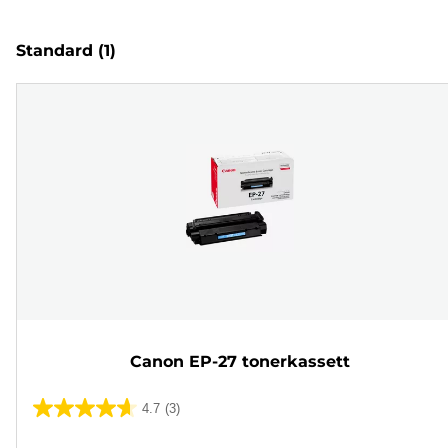
Standard
(1)
Canon EP-27 tonerkassett
4.7
(3)
4.7
av