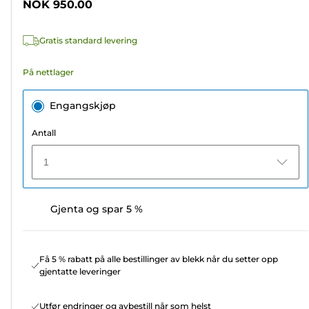
NOK 950.00
5
stjerner.
Gratis standard levering
3
omtaler
På nettlager
Engangskjøp
Antall
1
Gjenta og spar 5 %
Få 5 % rabatt på alle bestillinger av blekk når du setter opp
gjentatte leveringer
Utfør endringer og avbestill når som helst