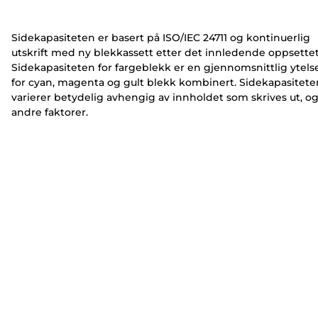
e
e
r
r
Sidekapasiteten er basert på ISO/IEC 24711 og kontinuerlig
utskrift med ny blekkassett etter det innledende oppsettet
Sidekapasiteten for fargeblekk er en gjennomsnittlig ytels
for cyan, magenta og gult blekk kombinert. Sidekapasitete
varierer betydelig avhengig av innholdet som skrives ut, o
andre faktorer.