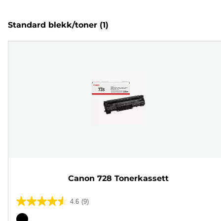
Standard blekk/toner
(1)
Canon 728 Tonerkassett
4.6
(9)
4.6
av
Fargekassett