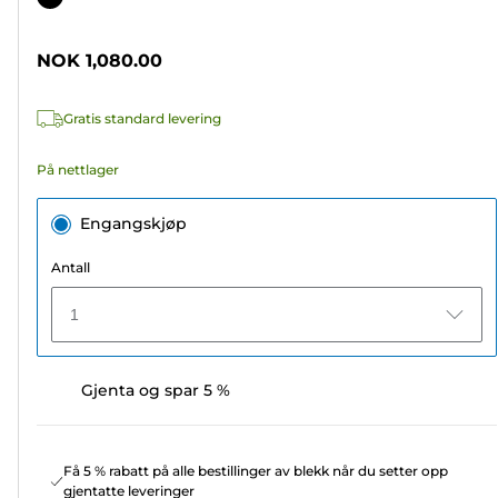
5
stjerner.
NOK 1,080.00
9
omtaler
Gratis standard levering
På nettlager
Engangskjøp
Antall
1
Gjenta og spar 5 %
Få 5 % rabatt på alle bestillinger av blekk når du setter opp
gjentatte leveringer