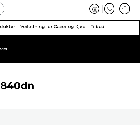
odukter
Veiledning for Gaver og Kjøp
Tilbud
ager
5840dn