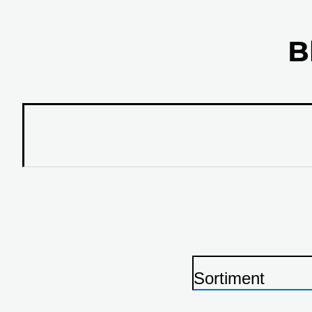
B
Sortiment
S