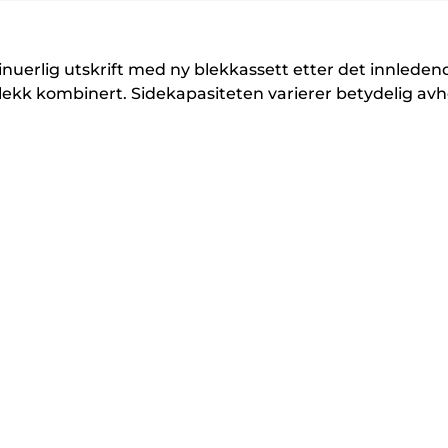
k
k
å
å
å
r
r
utvide
utvide
utvide
i
i
inuerlig utskrift med ny blekkassett etter det innleden
v
v
lekk kombinert. Sidekapasiteten varierer betydelig avh
e
e
r
r