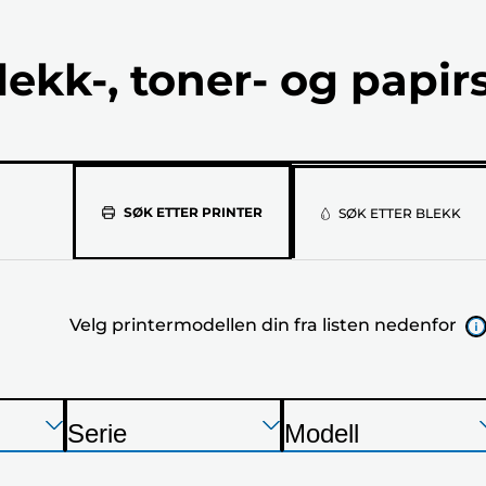
lekk-, toner- og papir
Velg
SØK ETTER PRINTER
SØK ETTER BLEKK
printermod
din
Velg printermodellen din fra listen nedenfor
fra
listen
nedenfor
Trykk
Trykk
Trykk
Serie
Modell
Enter
Enter
Enter
S
S
for
for
for