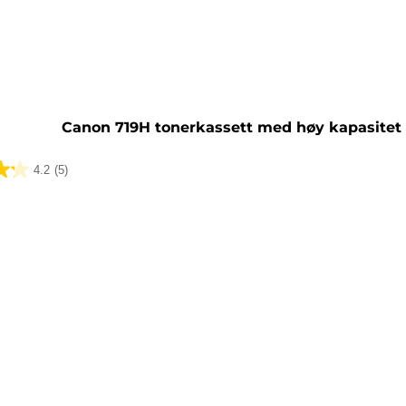
sett
Canon 719H tonerkassett med høy kapasitet
4.2
(5)