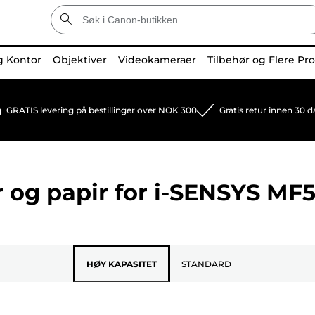
g Kontor
Objektiver
Videokameraer
Tilbehør og Flere Pr
GRATIS levering på bestillinger over NOK 300
Gratis retur innen 30 d
 og papir for
i-SENSYS MF
HØY KAPASITET
STANDARD