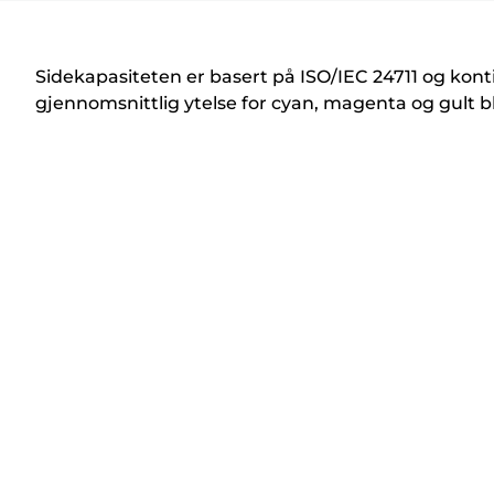
k
r
i
Sidekapasiteten er basert på ISO/IEC 24711 og kont
v
gjennomsnittlig ytelse for cyan, magenta og gult b
e
r