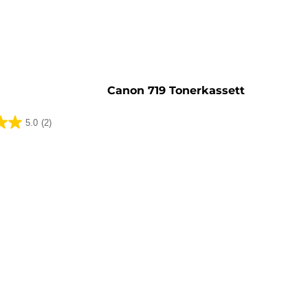
sett
Canon 719 Tonerkassett
5.0
(2)