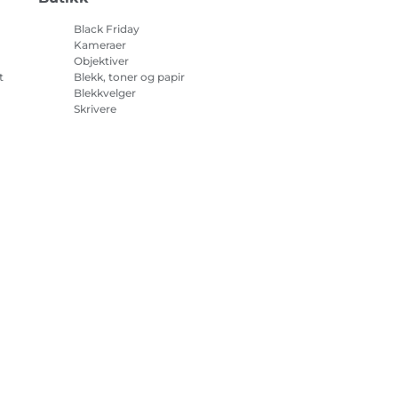
Black Friday
Kameraer
Objektiver
t
Blekk, toner og papir
Blekkvelger
Skrivere
på
Videokameraer
Tilbehør og artikler
Bestselgere
sjonskapsler
Innstillinger for informasjonskapsler