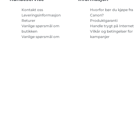
Kontakt oss
Hvorfor bør du kjøpe fra
Leveringsinformasjon
Canon?
Returer
Produktgaranti
Vanlige spørsmål om
Handle trygt på Internet
butikken
Vilkår og betingelser for
Vanlige spørsmål om
kampanjer
Repeat & Save
Vilkår for abonnement 
blekk til skriver.
Nettstedskart
Salgsvilkår
Retningslinjer for personvern
Om informa