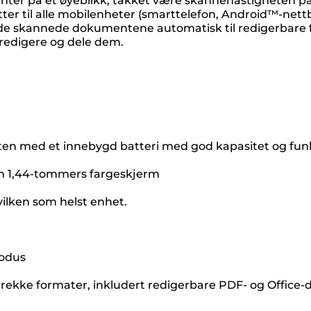
er på et øyeblikk, takket være skannehastigheten på å
 til alle mobilenheter (smarttelefon, Android™-nettbr
 de skannede dokumentene automatisk til redigerbare f
, redigere og dele dem.
en med et innebygd batteri med god kapasitet og funks
n 1,44-tommers fargeskjerm
vilken som helst enhet.
modus
 rekke formater, inkludert redigerbare PDF- og Office