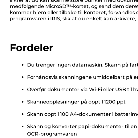
sikrer at du kan skanne store bunker med dokument
medfølgende MicroSD™-kortet, og send dem deretter
kommer hjem eller tilbake til kontoret, forvandles
programvaren i IRIS, slik at du enkelt kan arkivere
Fordeler
Du trenger ingen datamaskin. Skann på fart
Forhåndsvis skanningene umiddelbart på e
Overfør dokumenter via Wi-Fi eller USB til h
Skanneoppløsninger på opptil 1200 ppt
Skann opptil 100 A4-dokumenter i batteri
Skann og konverter papirdokumenter til en
OCR-programvaren