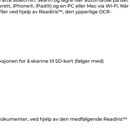
tte sider/min. Skann og lagre filer automatisk på det
ett, iPhone®, iPad®) og en PC eller Mac via Wi-Fi. Når
iler ved hjelp av Readiris™, den ypperlige OCR-
jonen for å skanne til SD-kort (følger med)
-dokumenter, ved hjelp av den medfølgende Readiris™