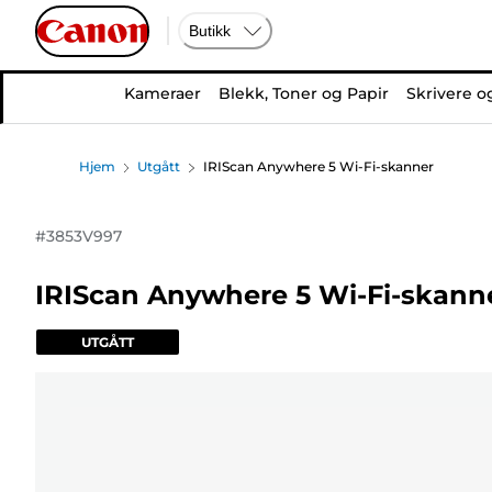
Butikk
Kameraer
Blekk, Toner og Papir
Skrivere o
Hjem
Utgått
IRIScan Anywhere 5 Wi-Fi-skanner
#
3853V997
IRIScan Anywhere 5 Wi-Fi-skann
UTGÅTT