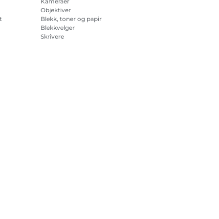
Kameraer
Objektiver
t
Blekk, toner og papir
Blekkvelger
Skrivere
på
Videokameraer
Tilbehør og artikler
Bestselgere
sjonskapsler
Innstillinger for informasjonskapsler