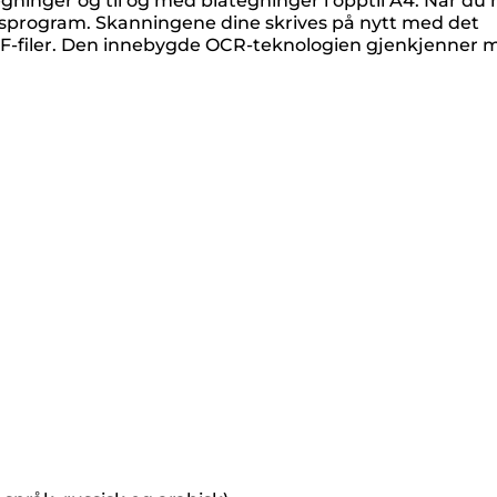
inger og til og med blåtegninger i opptil A4. Når du 
ngsprogram. Skanningene dine skrives på nytt med det
DF-filer. Den innebygde OCR-teknologien gjenkjenner 