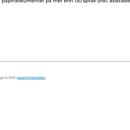
papirdokumenter på mer enn 130 språk (inkl. asiatiske s
 til IRIS-
garantinettsiden
.