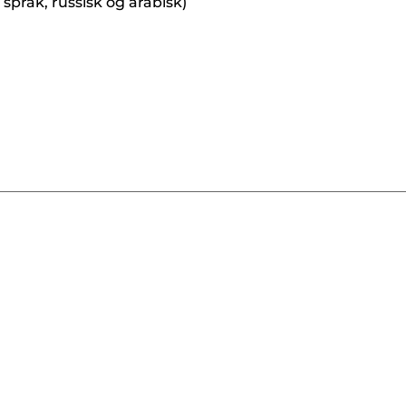
pråk, russisk og arabisk)