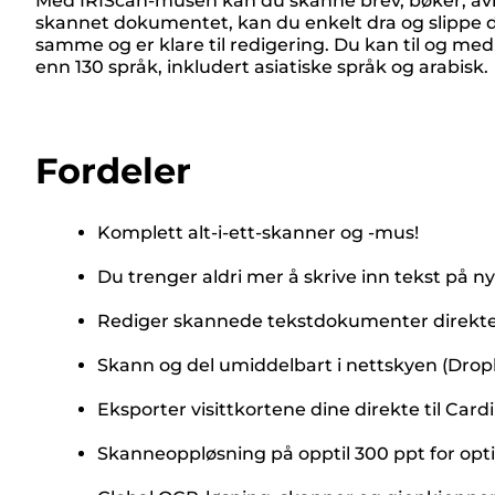
Med IRIScan-musen kan du skanne brev, bøker, avi
skannet dokumentet, kan du enkelt dra og slippe d
samme og er klare til redigering. Du kan til og 
enn 130 språk, inkludert asiatiske språk og arabisk.
Fordeler
Komplett alt-i-ett-skanner og -mus!
Du trenger aldri mer å skrive inn tekst på ny
Rediger skannede tekstdokumenter direkte i
Skann og del umiddelbart i nettskyen (Drop
Eksporter visittkortene dine direkte til Ca
Skanneoppløsning på opptil 300 ppt for opt