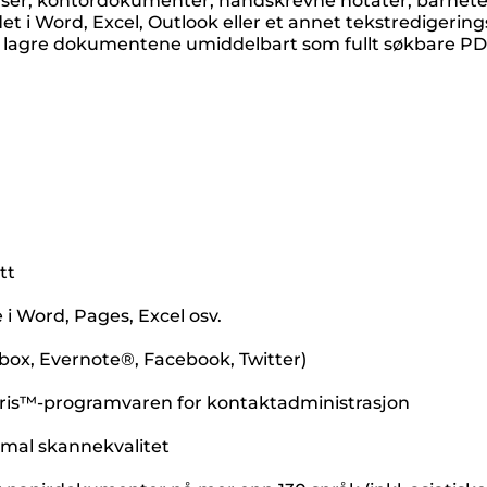
ser, kontordokumenter, håndskrevne notater, barnetegn
et i Word, Excel, Outlook eller et annet tekstredigeri
med lagre dokumentene umiddelbart som fullt søkbare P
tt
 Word, Pages, Excel osv.
box, Evernote®, Facebook, Twitter)
rdiris™-programvaren for kontaktadministrasjon
imal skannekvalitet