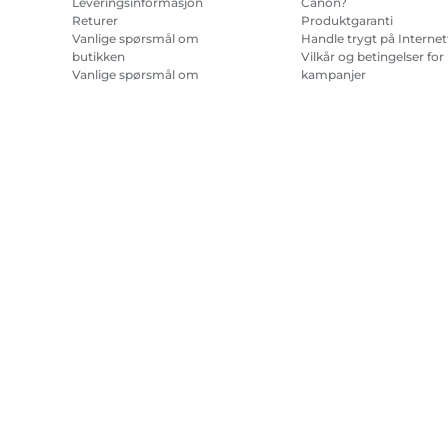
Leveringsinformasjon
Canon?
Returer
Produktgaranti
Vanlige spørsmål om
Handle trygt på Internet
butikken
Vilkår og betingelser for
Vanlige spørsmål om
kampanjer
Repeat & Save
Vilkår for abonnement 
blekk til skriver.
Nettstedskart
Salgsvilkår
Retningslinjer for personvern
Om informa
Copyright
2026.
Med enerett.