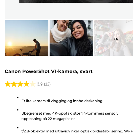
+
6
Canon PowerShot V1-kamera, svart
3.9
(12)
3.9
av
Et lite kamera til vlogging og innholdsskaping
5
stjerner.
Ubegrenset med 4K-opptak, stor 1,4-tommers sensor,
12
oppløsning på 22 megapiksler
omtaler
f/2.8-objektiv med ultravidvinkel, optisk bildestabilisering, Wi-F