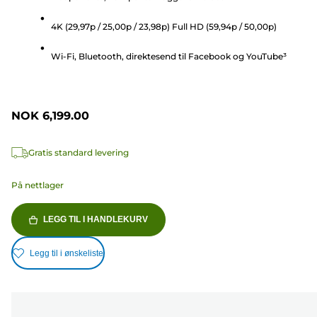
stjerner.
4K (29,97p / 25,00p / 23,98p) Full HD (59,94p / 50,00p)
35
omtaler
Wi-Fi, Bluetooth, direktesend til Facebook og YouTube³
NOK 6,199.00
Gratis standard levering
På nettlager
LEGG TIL I HANDLEKURV
Legg til i ønskeliste