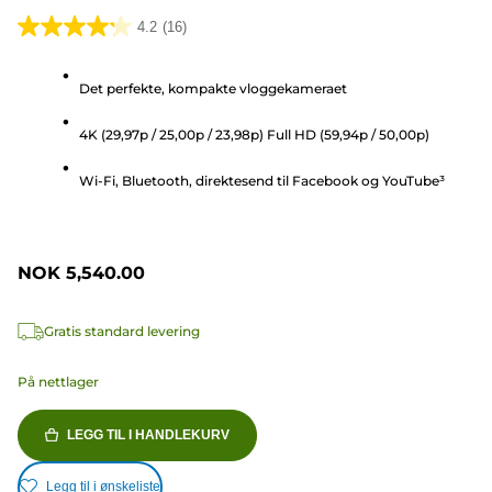
4.2
(16)
4.2
av
Det perfekte, kompakte vloggekameraet
5
stjerner.
4K (29,97p / 25,00p / 23,98p) Full HD (59,94p / 50,00p)
16
omtaler
Wi-Fi, Bluetooth, direktesend til Facebook og YouTube³
NOK 5,540.00
Gratis standard levering
På nettlager
LEGG TIL I HANDLEKURV
Legg til i ønskeliste