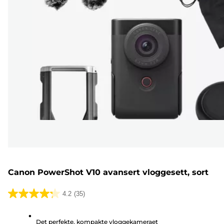
Canon PowerShot V10 avansert vloggesett, sort
4.2
(35)
4.2
av
Det perfekte, kompakte vloggekameraet
5