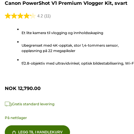
Canon PowerShot V1 Premium Vlogger Kit, svart
4.2
(11)
4.2
av
Et lite kamera til vlogging og innholdsskaping
5
stjerner.
Ubegrenset med 4K-opptak, stor 1,4-tommers sensor,
11
oppløsning på 22 megapiksler
omtaler
f/2.8-objektiv med ultravidvinkel, optisk bildestabilisering, Wi-F
NOK 12,790.00
Gratis standard levering
På nettlager
LEGG TIL I HANDLEKURV