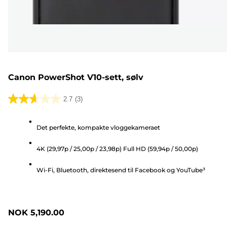
Canon PowerShot V10-sett, sølv
2.7
(3)
2.7
av
Det perfekte, kompakte vloggekameraet
5
stjerner.
4K (29,97p / 25,00p / 23,98p) Full HD (59,94p / 50,00p)
3
omtaler
Wi-Fi, Bluetooth, direktesend til Facebook og YouTube³
NOK 5,190.00