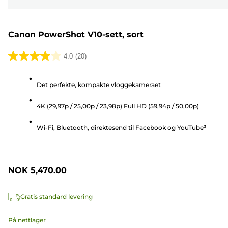
Canon PowerShot V10-sett, sort
4.0
(20)
4.0
av
Det perfekte, kompakte vloggekameraet
5
stjerner.
4K (29,97p / 25,00p / 23,98p) Full HD (59,94p / 50,00p)
20
omtaler
Wi-Fi, Bluetooth, direktesend til Facebook og YouTube³
NOK 5,470.00
Gratis standard levering
På nettlager