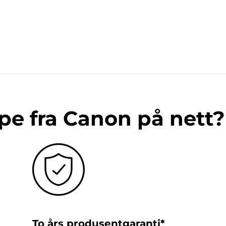
pe fra Canon på nett?
To års produsentgaranti*