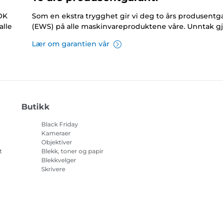
NOK
Som en ekstra trygghet gir vi deg to års produsentga
alle
(EWS) på alle maskinvareproduktene våre. Unntak gj
Lær om garantien vår
Butikk
Black Friday
Kameraer
Objektiver
t
Blekk, toner og papir
Blekkvelger
Skrivere
på
Videokameraer
Tilbehør og artikler
Bestselgere