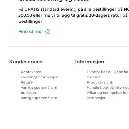
Få GRATIS standardlevering på alle bestillinger på 
300.00 eller mer, i tillegg til gratis 30-dagers retur på 
bestillinger
Finn ut mer
Kundeservice
Informasjon
Kontakt oss
Hvorfor bør du kjøpe fra
Leveringsinformasjon
Canon?
Returer
Produktgaranti
Vanlige spørsmål om
Handle trygt på Internet
butikken
Vilkår og betingelser for
Vanlige spørsmål om
kampanjer
Repeat & Save
Vilkår for abonnement 
blekk til skriver.
Nettstedskart