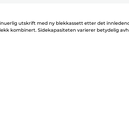
for
for
for
k
k
å
å
å
r
r
utvide
utvide
utvide
i
i
inuerlig utskrift med ny blekkassett etter det innleden
v
v
lekk kombinert. Sidekapasiteten varierer betydelig avh
e
e
r
r