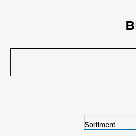
B
Sortiment
S