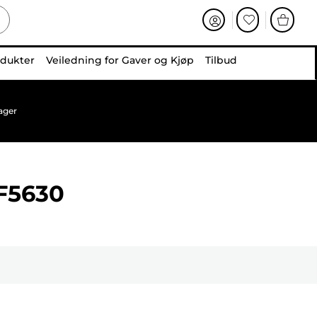
odukter
Veiledning for Gaver og Kjøp
Tilbud
ager
F5630