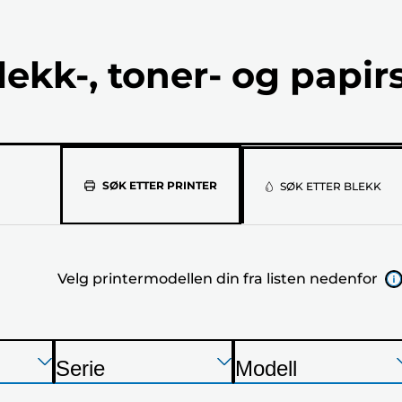
lekk-, toner- og papir
Velg
SØK ETTER PRINTER
SØK ETTER BLEKK
printermod
din
Velg printermodellen din fra listen nedenfor
fra
listen
nedenfor
Trykk
Trykk
Trykk
Serie
Modell
Enter
Enter
Enter
S
S