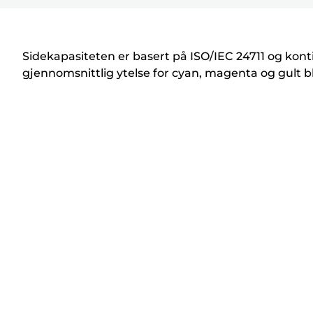
k
r
i
Sidekapasiteten er basert på ISO/IEC 24711 og kont
v
gjennomsnittlig ytelse for cyan, magenta og gult b
e
r