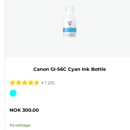
Canon GI-56C Cyan Ink Bottle
4.7
(25)
4.7
av
Fargekassett
5
stjerner.
NOK 300.00
25
omtaler
På nettlager