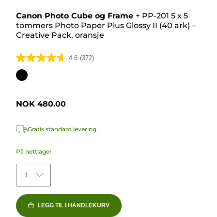
Canon Photo Cube og Frame
+
PP-201 5 x 5
tommers Photo Paper Plus Glossy II (40 ark) –
Creative Pack, oransje
4.6
(372)
4.6
av
Fargekassett
5
stjerner.
NOK 480.00
372
omtaler
Gratis standard levering
På nettlager
1
LEGG TIL I HANDLEKURV