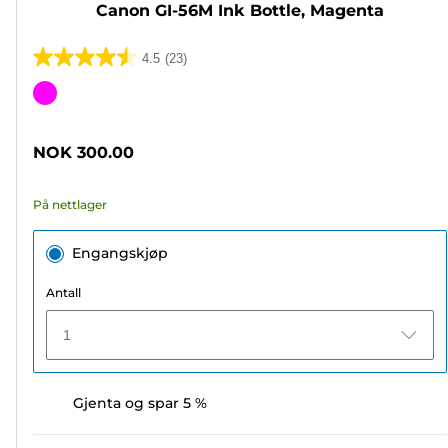
Canon GI-56M Ink Bottle, Magenta
4.5
(23)
4.5
av
Fargekassett
5
stjerner.
NOK 300.00
23
omtaler
På nettlager
Engangskjøp
Antall
1
Gjenta og spar 5 %