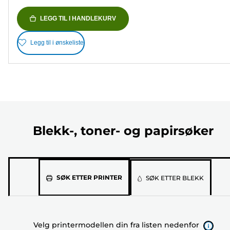
LEGG TIL I HANDLEKURV
Legg til i ønskeliste
Blekk-, toner- og papirsøker
Velg
SØK ETTER PRINTER
SØK ETTER BLEKK
printermodellen
din
fra
Velg printermodellen din fra listen nedenfor
listen