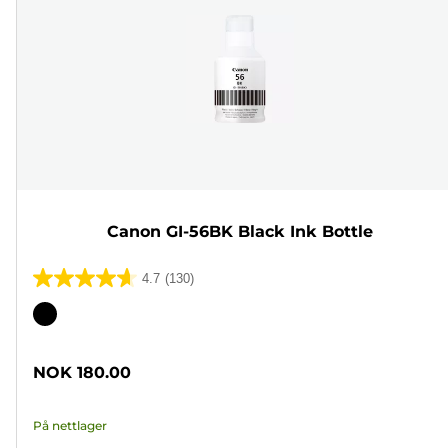
Canon GI-56BK Black Ink Bottle
4.7
(130)
4.7
av
Fargekassett
5
stjerner.
NOK 180.00
130
omtaler
På nettlager