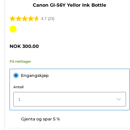
Canon GI-56Y Yellor Ink Bottle
4.7
(23)
4.7
av
Fargekassett
5
stjerner.
NOK 300.00
23
omtaler
På nettlager
Engangskjøp
Antall
1
Gjenta og spar 5 %