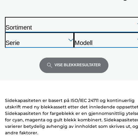
nedenfor
Sortiment
S
Trykk
Trykk
Trykk
k
Serie
Modell
Enter
Enter
Enter
r
S
S
for
for
for
i
k
k
å
å
å
v
r
r
VISE BLEKKRESULTATER
utvide
utvide
utvide
e
i
i
r
v
v
e
e
r
r
Sidekapasiteten er basert på ISO/IEC 24711 og kontinuerlig
utskrift med ny blekkassett etter det innledende oppsettet
Sidekapasiteten for fargeblekk er en gjennomsnittlig ytels
for cyan, magenta og gult blekk kombinert. Sidekapasitete
varierer betydelig avhengig av innholdet som skrives ut, o
andre faktorer.