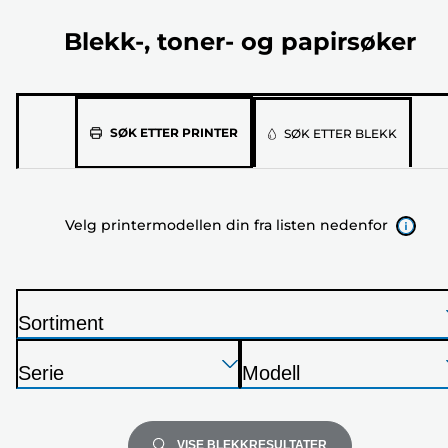
Blekk-, toner- og papirsøker
Velg
SØK ETTER PRINTER
SØK ETTER BLEKK
printermodellen
din
fra
Velg printermodellen din fra listen nedenfor
listen
nedenfor
Sortiment
S
Trykk
Trykk
Trykk
k
Serie
Modell
Enter
Enter
Enter
r
S
S
for
for
for
i
k
k
å
å
å
v
r
r
VISE BLEKKRESULTATER