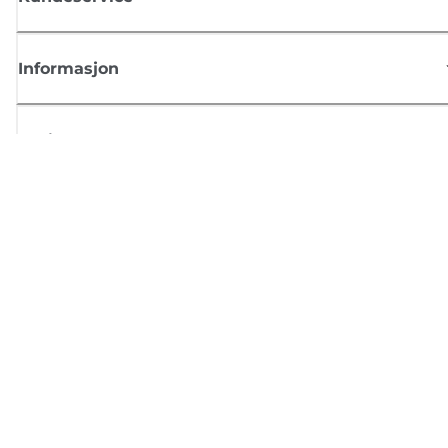
Informasjon
Butikk
Registrer deg for Canon-nyheter
Motta jevnlige e-postoppdateringer om nye produkter, nyttige tips og
tilbud
REGISTRER DEG
Salgsvilkår
Retningslinjer for personvern
Om informasjonskapsler