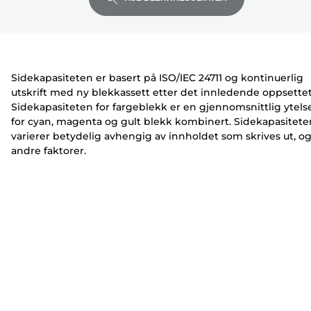
utvide
utvide
utvide
e
i
i
r
v
v
e
e
r
r
Sidekapasiteten er basert på ISO/IEC 24711 og kontinuerlig
utskrift med ny blekkassett etter det innledende oppsettet
Sidekapasiteten for fargeblekk er en gjennomsnittlig ytels
for cyan, magenta og gult blekk kombinert. Sidekapasitete
varierer betydelig avhengig av innholdet som skrives ut, o
andre faktorer.