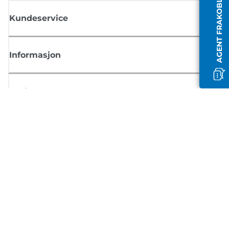
AGENT FRAKOBLET
Kundeservice
Informasjon
Butikk
Registrer deg for Canon-nyheter
Motta jevnlige e-postoppdateringer om nye produkter, nyttige tips og
tilbud
REGISTRER DEG