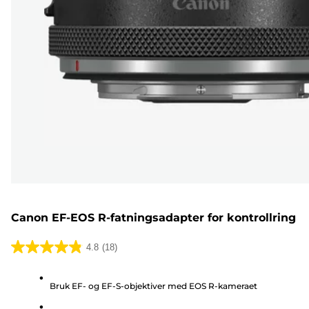
Canon EF-EOS R-fatningsadapter for kontrollring
4.8
(18)
4.8
av
Bruk EF- og EF-S-objektiver med EOS R-kameraet
5
stjerner.