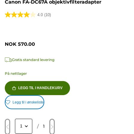
Canon FA-DC67A objektivfilteradapter
4.0
(10)
4.0
av
5
stjerner.
NOK 570.00
10
omtaler
Gratis standard levering
På nettlager
LEGG TIL I HANDLEKURV
Legg til i ønskeliste
/
1