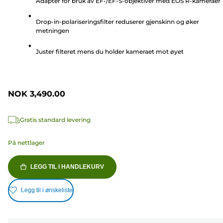
Adapter for bruk av EF-/EF-S-objektiver med EOS R-kameraer
5
stjerner.
Drop-in-polariseringsfilter reduserer gjenskinn og øker
3
metningen
omtaler
Juster filteret mens du holder kameraet mot øyet
NOK 3,490.00
Gratis standard levering
På nettlager
LEGG TIL I HANDLEKURV
Legg til i ønskeliste