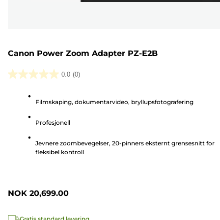
Canon Power Zoom Adapter PZ-E2B
0.0
(0)
0.0
av
Filmskaping, dokumentarvideo, bryllupsfotografering
5
stjerner.
Profesjonell
Jevnere zoombevegelser, 20-pinners eksternt grensesnitt for
fleksibel kontroll
NOK 20,699.00
Gratis standard levering