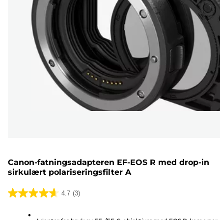
Canon-fatningsadapteren EF-EOS R med drop-in
sirkulært polariseringsfilter A
4.7
(3)
4.7
av