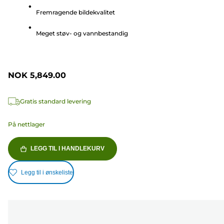
stjerner.
Fremragende bildekvalitet
12
omtaler
Meget støv- og vannbestandig
NOK 5,849.00
Gratis standard levering
På nettlager
LEGG TIL I HANDLEKURV
Legg til i ønskeliste