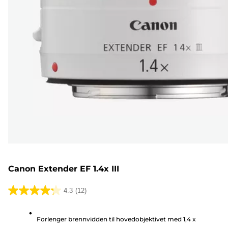
Canon Extender EF 1.4x III
4.3
(12)
4.3
av
Forlenger brennvidden til hovedobjektivet med 1,4 x
5