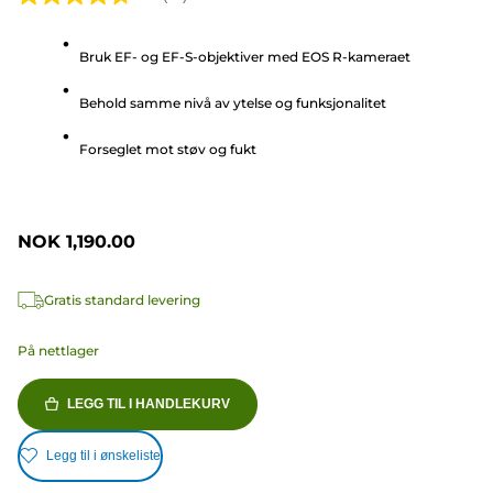
4.7
av
Bruk EF- og EF-S-objektiver med EOS R-kameraet
5
stjerner.
Behold samme nivå av ytelse og funksjonalitet
80
omtaler
Forseglet mot støv og fukt
NOK 1,190.00
Gratis standard levering
På nettlager
LEGG TIL I HANDLEKURV
Legg til i ønskeliste