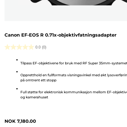
Canon EF-EOS R 0.71x-objektivfatningsadapter
0.0
(0)
0.0
av
Tilpass EF-objektivene for bruk med RF Super 35mm-systeme
5
stjerner.
Oppretthold en fullformats visningsvinkel med økt lysoverføri
på omtrent ett stopp
Full støtte for elektronisk kommunikasjon mellom EF-objektiv
og kamerahuset
NOK 7,180.00