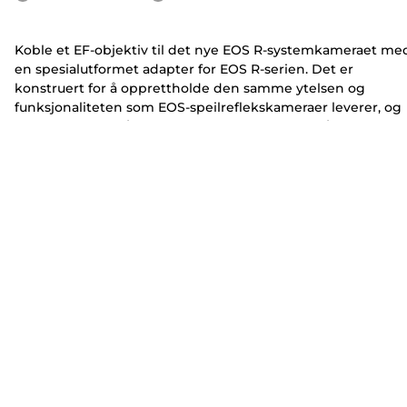
Koble et EF-objektiv til det nye EOS R-systemkameraet me
en spesialutformet adapter for EOS R-serien. Det er
konstruert for å opprettholde den samme ytelsen og
funksjonaliteten som EOS-speilreflekskameraer leverer, og
du kan fortsette å bruke EF-objektivene dine når du bruker
det nye optiske systemet på EOS R-kameraet. Sammen me
kompatibelt
objektivtilbehør
kan du beskytte objektivet nå
du ikke bruker det, for eksempel med en
tilpasset veske
el
objektivhette
.