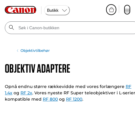
Butikk
Objektivtilbehør
Objektiv Adaptere
Opnå endnu større rækkevidde med vores forlængere
RF
1.4x
og
RF 2x
. Vores nyeste RF Super teleobjektiver i L-serie
kompatible med
RF 800
og
RF 1200
.