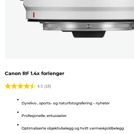
Canon RF 1.4x forlenger
4.5
(18)
4.5
av
Dyrelivs-, sports- og naturfotografering – nyheter
5
stjerner.
Profesjonelle, entusiaster
18
omtaler
Optimaliserte objektivbelegg og hvitt varmeskjoldbelegg