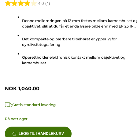
4.0
(4)
4.0
av
Denne mellomringen på 12 mm festes mellom kamerahuset o
5
objektivet, slik at du får et enda lysere bilde enn med EF 25 II-
stjerner.
mellomringen
4
Det kompakte og bærbare tilbehøret er ypperlig for
omtaler
dyrelivsfotografering
Opprettholder elektronisk kontakt mellom objektivet og
kamerahuset
NOK 1,040.00
Gratis standard levering
På nettlager
LEGG TIL I HANDLEKURV