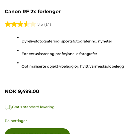
Canon RF 2x forlenger
3.5
(14)
3.5
av
Dyrelivsfotografering, sportsfotografering, nyheter
5
stjerner.
For entusiaster og profesjonelle fotografer
14
omtaler
Optimaliserte objektivbelegg og hvitt varmeskjoldbelegg
NOK 9,499.00
Gratis standard levering
På nettlager