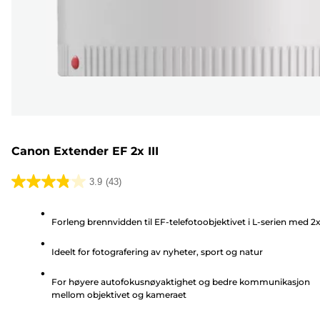
Canon Extender EF 2x III
3.9
(43)
3.9
av
Forleng brennvidden til EF-telefotoobjektivet i L-serien med 2
5
stjerner.
Ideelt for fotografering av nyheter, sport og natur
43
omtaler
For høyere autofokusnøyaktighet og bedre kommunikasjon
mellom objektivet og kameraet