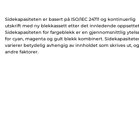
e
e
r
r
Sidekapasiteten er basert på ISO/IEC 24711 og kontinuerlig
utskrift med ny blekkassett etter det innledende oppsettet
Sidekapasiteten for fargeblekk er en gjennomsnittlig ytels
for cyan, magenta og gult blekk kombinert. Sidekapasitete
varierer betydelig avhengig av innholdet som skrives ut, o
andre faktorer.