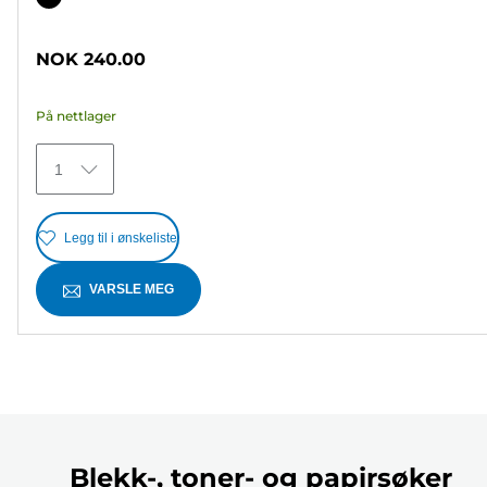
5
stjerner.
NOK 240.00
8
omtaler
På nettlager
1
Legg til i ønskeliste
VARSLE MEG
Blekk-, toner- og papirsøker