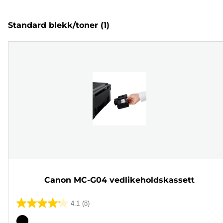
Standard blekk/toner
(1)
Canon MC-G04 vedlikeholdskassett
4.1
(8)
4.1
av
Fargekassett