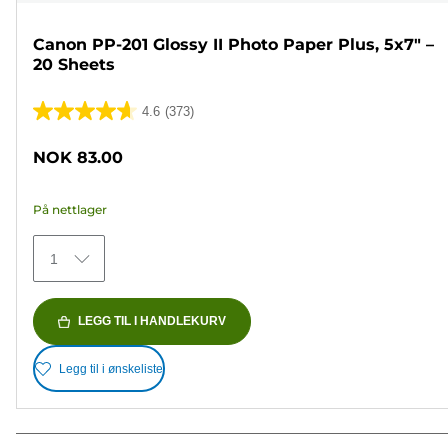
Canon PP-201 Glossy II Photo Paper Plus, 5x7" –
20 Sheets
4.6
(373)
4.6
av
NOK 83.00
5
stjerner.
På nettlager
373
omtaler
1
LEGG TIL I HANDLEKURV
Legg til i ønskeliste