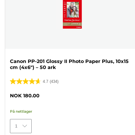
Canon PP-201 Glossy II Photo Paper Plus, 10x15
cm (4x6") – 50 ark
4.7
(434)
4.7
av
NOK 180.00
5
stjerner.
På nettlager
434
omtaler
1