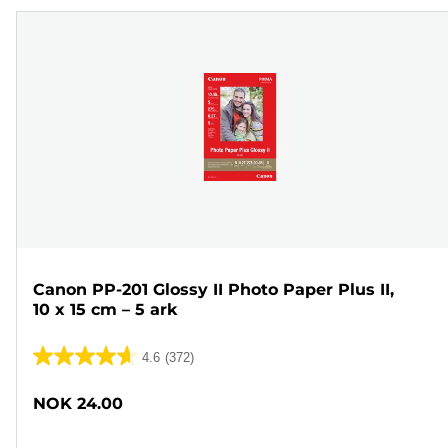
Canon PP-201 Glossy II Photo Paper Plus II,
10 x 15 cm – 5 ark
4.6
(372)
4.6
av
NOK 24.00
5
stjerner.