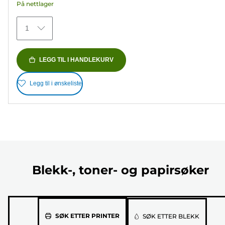
På nettlager
372
omtaler
1
LEGG TIL I HANDLEKURV
Legg til i ønskeliste
Blekk-, toner- og papirsøker
Velg
SØK ETTER PRINTER
SØK ETTER BLEKK