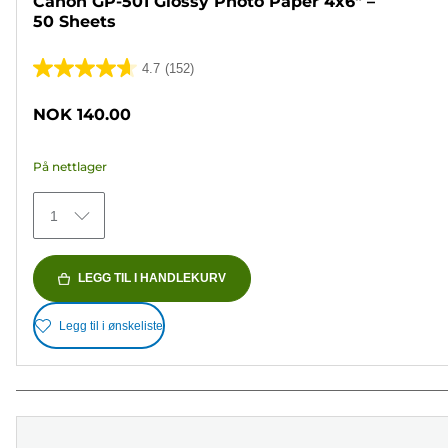
Canon GP-501 Glossy Photo Paper 4x6" –
50 Sheets
4.7
(152)
4.7
av
NOK 140.00
5
stjerner.
På nettlager
152
omtaler
1
LEGG TIL I HANDLEKURV
Legg til i ønskeliste