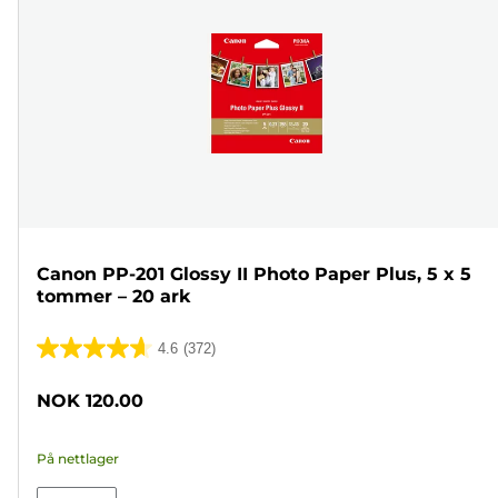
Canon PP-201 Glossy II Photo Paper Plus, 5 x 5
tommer – 20 ark
4.6
(372)
4.6
av
NOK 120.00
5
stjerner.
På nettlager
372
omtaler