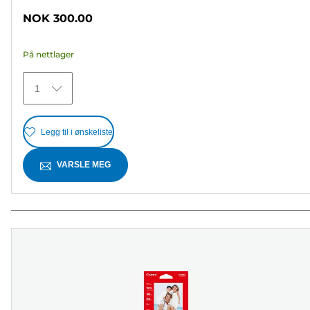
av
NOK 300.00
5
stjerner.
På nettlager
371
omtaler
1
Legg til i ønskeliste
VARSLE MEG