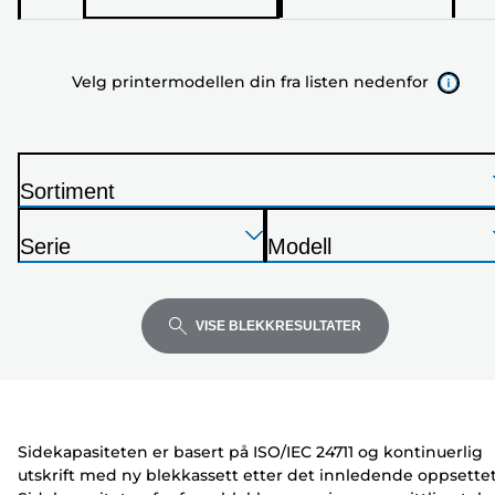
printermodellen
din
fra
Velg printermodellen din fra listen nedenfor
listen
nedenfor
Sortiment
S
Trykk
Trykk
Trykk
k
Serie
Modell
Enter
Enter
Enter
r
S
S
for
for
for
i
k
k
å
å
å
v
r
r
VISE BLEKKRESULTATER
utvide
utvide
utvide
e
i
i
r
v
v
e
e
r
r
Sidekapasiteten er basert på ISO/IEC 24711 og kontinuerlig
utskrift med ny blekkassett etter det innledende oppsettet