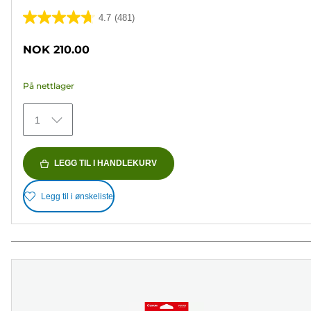
4.7
(481)
4.7
av
NOK 210.00
5
stjerner.
På nettlager
481
omtaler
1
LEGG TIL I HANDLEKURV
Legg til i ønskeliste