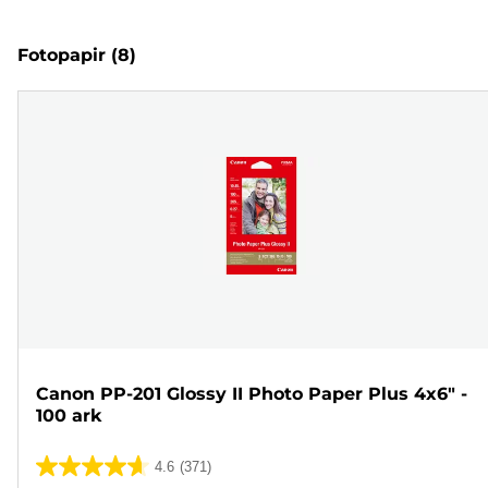
Fotopapir
(8)
Canon PP-201 Glossy II Photo Paper Plus 4x6" -
100 ark
4.6
(371)
4.6