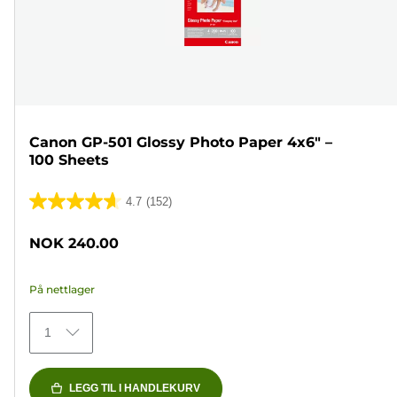
Canon GP-501 Glossy Photo Paper 4x6" –
100 Sheets
4.7
(152)
4.7
av
NOK 240.00
5
stjerner.
På nettlager
152
omtaler
1
LEGG TIL I HANDLEKURV