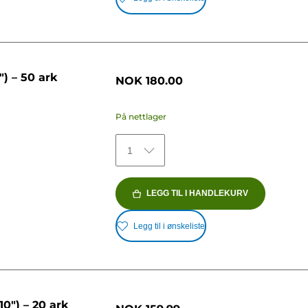
) – 50 ark
NOK 180.00
På nettlager
1
LEGG TIL I HANDLEKURV
Legg til i ønskeliste
0") – 20 ark