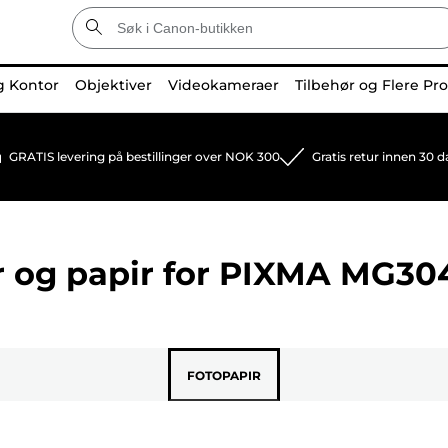
g Kontor
Objektiver
Videokameraer
Tilbehør og Flere Pr
GRATIS levering på bestillinger over NOK 300
Gratis retur innen 30 d
 og papir for
PIXMA MG30
FOTOPAPIR