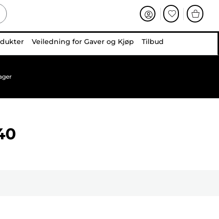
odukter
Veiledning for Gaver og Kjøp
Tilbud
ager
40