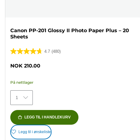
Canon PP-201 Glossy II Photo Paper Plus – 20
Sheets
4.7
(480)
4.7
av
NOK 210.00
5
stjerner.
På nettlager
480
omtaler
1
LEGG TIL I HANDLEKURV
Legg til i ønskeliste