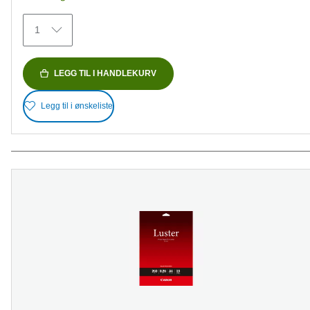
73
omtaler
1
LEGG TIL I HANDLEKURV
Legg til i ønskeliste