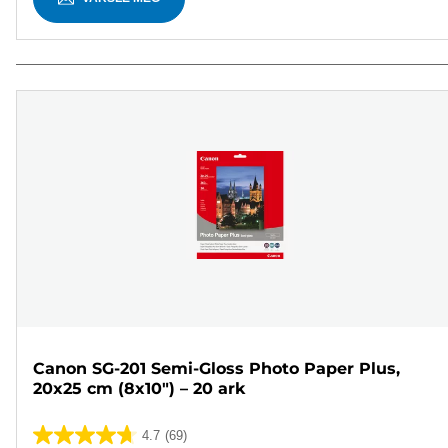
Canon SG-201 Semi-Gloss Photo Paper Plus,
20x25 cm (8x10") – 20 ark
4.7
(69)
4.7