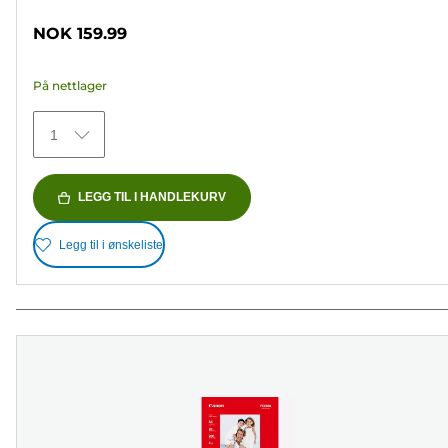
av
NOK 159.99
5
stjerner.
På nettlager
69
omtaler
1
LEGG TIL I HANDLEKURV
Legg til i ønskeliste