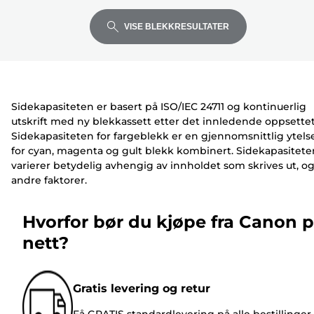
for
for
for
i
k
k
å
å
å
v
r
r
VISE BLEKKRESULTATER
utvide
utvide
utvide
e
i
i
r
v
v
e
e
r
r
Sidekapasiteten er basert på ISO/IEC 24711 og kontinuerlig
utskrift med ny blekkassett etter det innledende oppsettet
Sidekapasiteten for fargeblekk er en gjennomsnittlig ytels
for cyan, magenta og gult blekk kombinert. Sidekapasitete
varierer betydelig avhengig av innholdet som skrives ut, o
andre faktorer.
Hvorfor bør du kjøpe fra Canon 
nett?
Gratis levering og retur