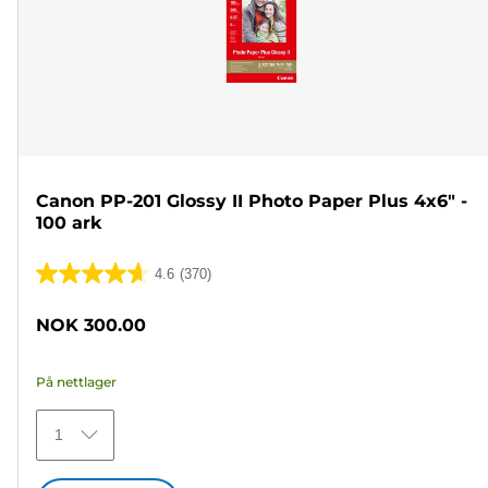
Canon PP-201 Glossy II Photo Paper Plus 4x6" -
100 ark
4.6
(370)
4.6
av
NOK 300.00
5
stjerner.
På nettlager
370
omtaler
1