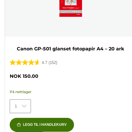
Canon GP-501 glanset fotopapir A4 – 20 ark
4.7
(152)
4.7
av
NOK 150.00
5
stjerner.
På nettlager
152
omtaler
1
LEGG TIL I HANDLEKURV