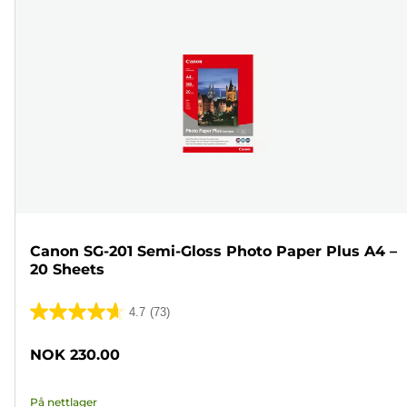
Canon SG-201 Semi-Gloss Photo Paper Plus A4 –
20 Sheets
4.7
(73)
4.7
av
NOK 230.00
5
stjerner.
På nettlager