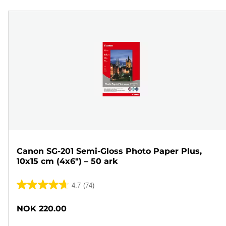
Canon SG-201 Semi-Gloss Photo Paper Plus,
10x15 cm (4x6") – 50 ark
4.7
(74)
4.7
av
NOK 220.00
5