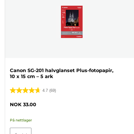
Canon SG-201 halvglanset Plus-fotopapir,
10 x 15 cm – 5 ark
4.7
(69)
4.7
av
NOK 33.00
5
stjerner.
På nettlager
69
omtaler