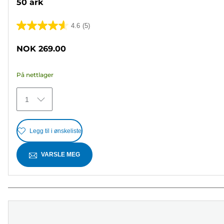
50 ark
4.6
(5)
4.6
av
NOK 269.00
5
stjerner.
På nettlager
5
omtaler
1
Legg til i ønskeliste
VARSLE MEG