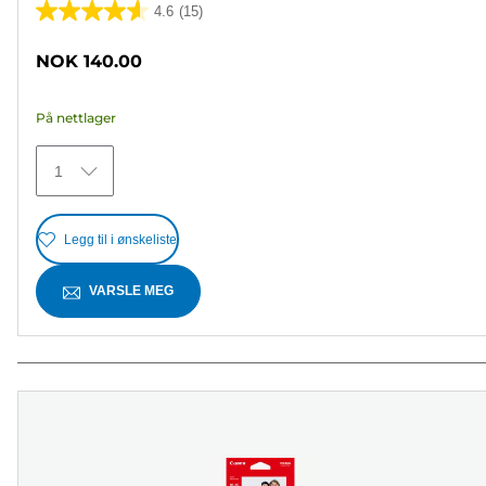
4.6
(15)
4.6
av
NOK 140.00
5
stjerner.
På nettlager
15
omtaler
1
Legg til i ønskeliste
VARSLE MEG