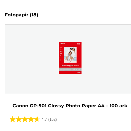
Fotopapir
(18)
Canon GP-501 Glossy Photo Paper A4 – 100 ark
4.7
(152)
4.7
av