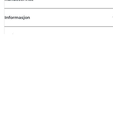
Informasjon
Butikk
Registrer deg for Canon-nyheter
Motta jevnlige e-postoppdateringer om nye produkter, nyttige tips og
tilbud
REGISTRER DEG
Salgsvilkår
Retningslinjer for personvern
Om informasjonskapsler